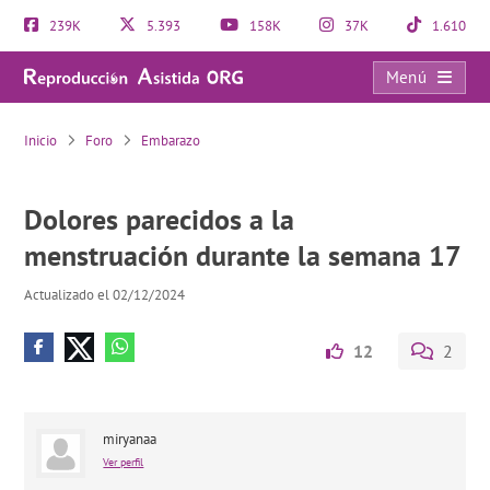
239K
5.393
158K
37K
1.610
Menú
Dolores parecidos a la menstruación durante la semana 17
Inicio
Foro
Embarazo
Dolores parecidos a la
menstruación durante la semana 17
Actualizado el 02/12/2024
12
2
miryanaa
Ver perfil