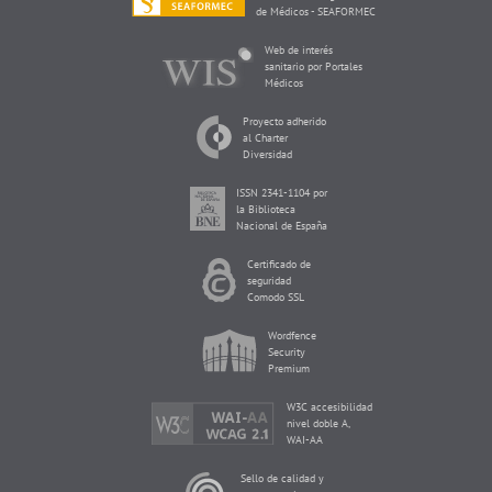
de Médicos - SEAFORMEC
Web de interés
sanitario por Portales
Médicos
Proyecto adherido
al Charter
Diversidad
ISSN 2341-1104 por
la Biblioteca
Nacional de España
Certificado de
seguridad
Comodo SSL
Wordfence
Security
Premium
W3C accesibilidad
nivel doble A,
WAI-AA
Sello de calidad y