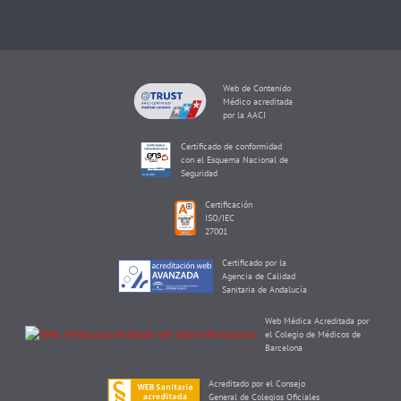
Web de Contenido
Médico acreditada
por la AACI
Certificado de conformidad
con el Esquema Nacional de
Seguridad
Certificación
ISO/IEC
27001
Certificado por la
Agencia de Calidad
Sanitaria de Andalucía
Web Médica Acreditada por
el Colegio de Médicos de
Barcelona
Acreditado por el Consejo
General de Colegios Oficiales