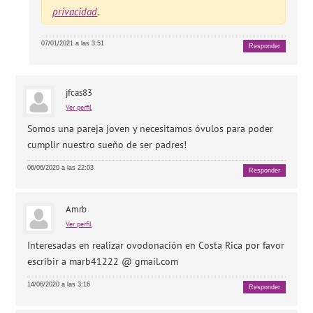
privacidad
.
07/01/2021 a las 3:51
Responder
jfcas83
Ver perfil
Somos una pareja joven y necesitamos óvulos para poder
cumplir nuestro sueño de ser padres!
06/06/2020 a las 22:03
Responder
Amrb
Ver perfil
Interesadas en realizar ovodonación en Costa Rica por favor
escribir a marb41222 @ gmail.com
14/06/2020 a las 3:16
Responder