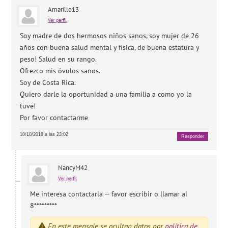
Amarillo13
Ver perfil
Soy madre de dos hermosos niños sanos, soy mujer de 26
años con buena salud mental y física, de buena estatura y
peso! Salud en su rango.
Ofrezco mis óvulos sanos.
Soy de Costa Rica.
Quiero darle la oportunidad a una familia a como yo la
tuve!
Por favor contactarme
10/10/2018 a las 23:02
Responder
NancyM42
Ver perfil
Me interesa contactarla — favor escribir o llamar al
8*********
En este mensaje se ocultan datos por
política de