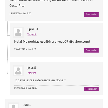
Costa Rica
24/04/2020 a las 7:06
Responder
Spike04
Ver perfil
Hola! Me podrías escribir a yivega09 @yahoo.com?
25/04/2020 a las 0:26
Responder
jfcas83
Ver perfil
Todavía estás interesada en donar?
06/06/2020 a las 21:59
Responder
Lulutu