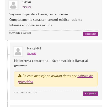
fran98
Ver perfil
Soy una mujer de 21 años, costarricense
Completamente sana, con control médico reciente
Interesa en donar mis ovulos
01/07/2019 a las 6:23
Responder
NancyM42
Ver perfil
Me interesa contactarla — favor escribir o llamar al
8*********
En este mensaje se ocultan datos por
política de
privacidad
.
02/07/2019 a las 17:27
Responder