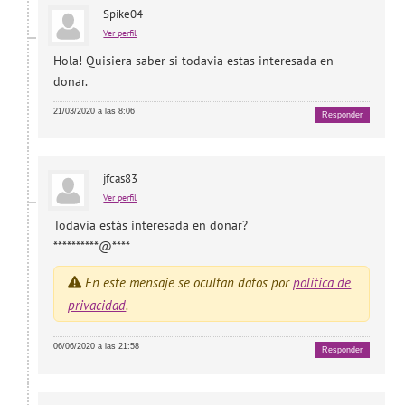
Spike04
Ver perfil
Hola! Quisiera saber si todavia estas interesada en
donar.
21/03/2020 a las 8:06
Responder
jfcas83
Ver perfil
Todavía estás interesada en donar?
**********@****
En este mensaje se ocultan datos por
política de
privacidad
.
06/06/2020 a las 21:58
Responder