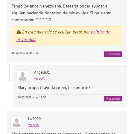
Tengo 24 años, venezolana. Desearía poder ayudar a
alguien haciendo donación de mis ovulos. Si quisieran
contactarme *********0
En este mensaje se ocultan datos por
política de
privacidad
.
16/12/2019 a las 1:34
Responder
Angela91
Ver perfil
Mary ocupo ti ayuda como, te contacto?
20/02/2021 a las 13:55
Responder
Lu2000
Ver perfil
Me gustaría ser donante soy mayor de 18 años resido en