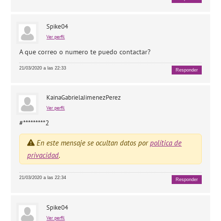
Spike04
Ver perfil
A que correo o numero te puedo contactar?
21/03/2020 a las 22:33
Responder
KainaGabrielaJimenezPerez
Ver perfil
#*********2
En este mensaje se ocultan datos por
política de
privacidad
.
21/03/2020 a las 22:34
Responder
Spike04
Ver perfil