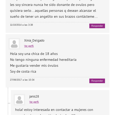
les soy sincera nunca he sido donante de ovulos pero
quisiera serlo…aquellas personas q desean alcanzar el
sueño de tener un angelito en sus brazos contácteme…
11/10/2014 a las 3:38
Responder
Xinia_Delgado
Ver perfil
Hola soy una chica de 18 años
No tengo ninguna enfermedad hereditaria
Me gustaría vender mis óvulos
Soy de costa rica
27/06/2017 a las 10:34
Responder
janis28
Ver perfil
hola! estoy interesada en contactar a mujeres con