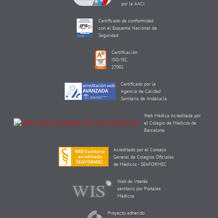
por la AACI
Certificado de conformidad
con el Esquema Nacional de
Seguridad
Certificación
ISO/IEC
27001
Certificado por la
Agencia de Calidad
Sanitaria de Andalucía
Web Médica Acreditada por
el Colegio de Médicos de
Barcelona
Acreditado por el Consejo
General de Colegios Oficiales
de Médicos - SEAFORMEC
Web de interés
sanitario por Portales
Médicos
Proyecto adherido