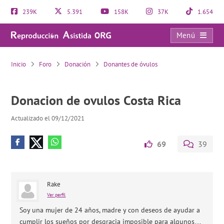
239K
5.391
158K
37K
1.654
Menú
Donacion de ovulos Costa Rica
Inicio
Foro
Donación
Donantes de óvulos
Donacion de ovulos Costa Rica
Actualizado el 09/12/2021
69
39
Rake
Ver perfil
Soy una mujer de 24 años, madre y con deseos de ayudar a
cumplir los sueños por desgracia imposible para algunos…