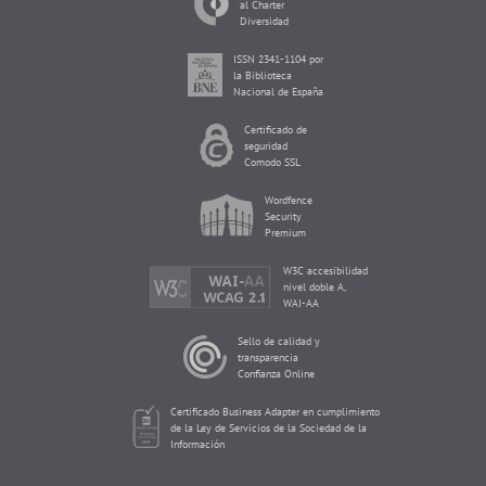
al Charter
Diversidad
ISSN 2341-1104 por
la Biblioteca
Nacional de España
Certificado de
seguridad
Comodo SSL
Wordfence
Security
Premium
W3C accesibilidad
nivel doble A,
WAI-AA
Sello de calidad y
transparencia
Confianza Online
Certificado Business Adapter en cumplimiento
de la Ley de Servicios de la Sociedad de la
Información