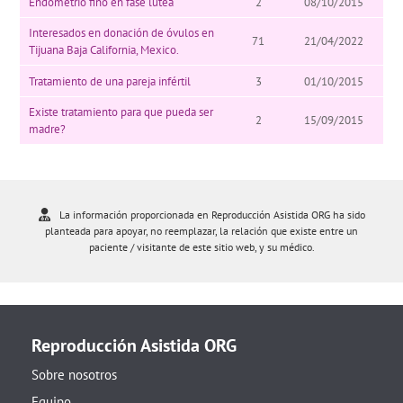
Endometrio fino en fase lútea
2
08/10/2015
Interesados en donación de óvulos en
71
21/04/2022
Tijuana Baja California, Mexico.
Tratamiento de una pareja infértil
3
01/10/2015
Existe tratamiento para que pueda ser
2
15/09/2015
madre?
La información proporcionada en Reproducción Asistida ORG ha sido
planteada para apoyar, no reemplazar, la relación que existe entre un
paciente / visitante de este sitio web, y su médico.
Reproducción Asistida ORG
Sobre nosotros
Equipo