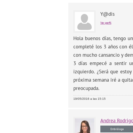
Y@dis
Ver perfil
Hola buenos días, tengo u
completé los 3 años con é
con mucho cansancio y dema
3 días empecé a sentir u
izquierdo. ¿Será que estoy
próxima semana iré a quita
preocupada.
19/05/2016 a las 15:15
Andrea
Rodrig
Embrióloga