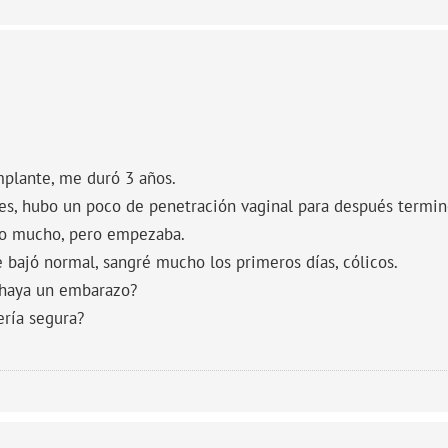
implante, me duró 3 años.
nes, hubo un poco de penetración vaginal para después termin
no mucho, pero empezaba.
e bajó normal, sangré mucho los primeros días, cólicos.
 haya un embarazo?
ería segura?