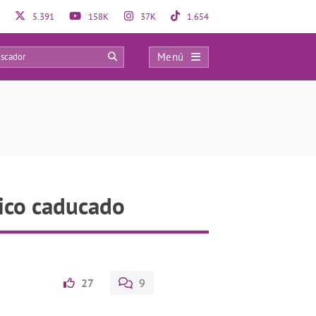
5.391
158K
37K
1.654
Menú
0
ico caducado
27
9