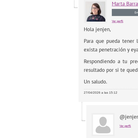
Marta
Barr
Em
Ver perfil
Hola jenjen,
Para que pueda tener l
exista penetración y eya
Respondiendo a tu preg
resultado por si te qued
Un saludo.
27/04/2026 a las 15:12
@jenje
Ver perfil