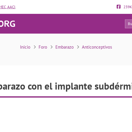
EC, AACI
.
239K
18
mbarazo con el implante subdérmico caducado
Inicio
Foro
Embarazo
Anticonceptivos
arazo con el implante subdérm