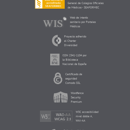
General de Colegios Oficiales
de Médicos - SEAFORMEC
Web de interés
sanitario por Portales
Médicos
Proyecto adherido
al Charter
Diversidad
ISSN 2341-1104 por
la Biblioteca
Nacional de España
Certificado de
seguridad
Comodo SSL
Wordfence
Security
Premium
W3C accesibilidad
nivel doble A,
WAI-AA