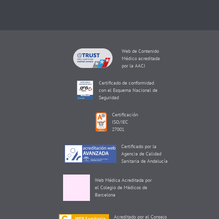
Web de Contenido
Médico acreditada
por la AACI
Certificado de conformidad
con el Esquema Nacional de
Seguridad
Certificación
ISO/IEC
27001
Certificado por la
Agencia de Calidad
Sanitaria de Andalucía
Web Médica Acreditada por
el Colegio de Médicos de
Barcelona
Acreditado por el Consejo