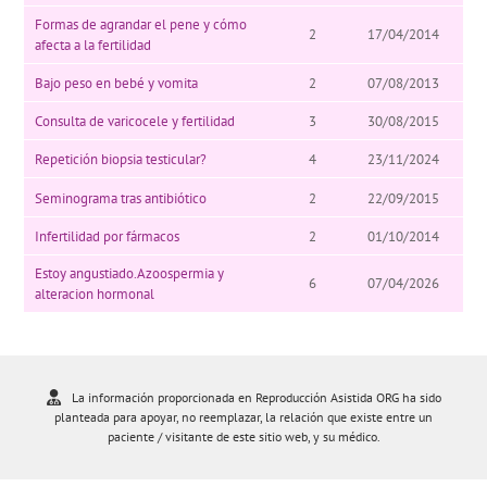
Formas de agrandar el pene y cómo
2
17/04/2014
afecta a la fertilidad
Bajo peso en bebé y vomita
2
07/08/2013
Consulta de varicocele y fertilidad
3
30/08/2015
Repetición biopsia testicular?
4
23/11/2024
Seminograma tras antibiótico
2
22/09/2015
Infertilidad por fármacos
2
01/10/2014
Estoy angustiado.Azoospermia y
6
07/04/2026
alteracion hormonal
La información proporcionada en Reproducción Asistida ORG ha sido
planteada para apoyar, no reemplazar, la relación que existe entre un
paciente / visitante de este sitio web, y su médico.