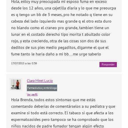
Hola, estoy muy preocupada mi esposo fuma en exceso
desde los 12 años, una cajetilla diaria y lo que me preoucpa
es q tengo un bb de 3 meses, pro he notado q tiene en su
cabeza del lado izquierdo mas grande q el otro esta duro
no blando como el craneo pro grande, tambien tiene un
lunar en el costado derecho tipo morita t abultado color
rojo, y esta creciendo, otra de las cosas son dos de sus
deditos de sus pies medio pegaditos, diganme el que el
fume tanto le haria daño a mi bb…me urge saberlo
17/07/2013 a las 0:59
Responder
Clara
Miret Lucio
Farmacéutica y embrióloga
Ver perfil
Hola Brenda, todos estos síntomas que me estás
comentando deberías de comentárselos a su pediatra y que
examine si todo está correcto. El tabaco sí que afecta a los
espermatozoides pero tampoco se ha comprobado que los
niños nacidos de padre fumador tengan algún efecto