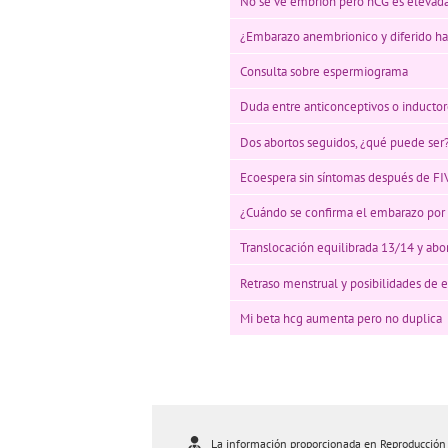
No se ve embrión pero hCG es elevad
¿Embarazo anembrionico y diferido ha
Consulta sobre espermiograma
Duda entre anticonceptivos o inductor
Dos abortos seguidos, ¿qué puede ser
Ecoespera sin síntomas después de FIV
¿Cuándo se confirma el embarazo por 
Translocación equilibrada 13/14 y abo
Retraso menstrual y posibilidades de
Mi beta hcg aumenta pero no duplica
La información proporcionada en Reproducción As