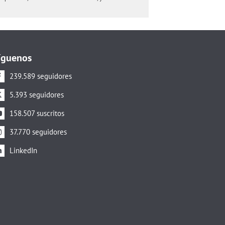
íguenos
239.589 seguidores
5.393 seguidores
158.507 suscritos
37.770 seguidores
LinkedIn