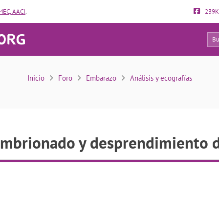
EC, AACI
.
239K
11
embrionado y desprendimiento del trofoblasto
Inicio
Foro
Embarazo
Análisis y ecografías
mbrionado y desprendimiento de