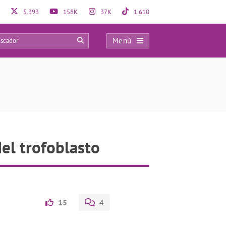
5.393
158K
37K
1.610
Menú
0
l trofoblasto
15
4