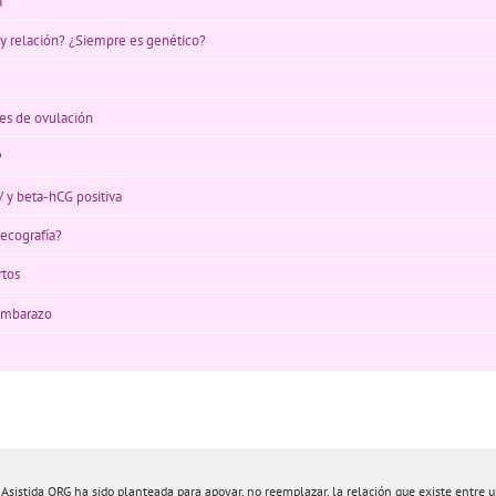
a
y relación? ¿Siempre es genético?
es de ovulación
?
 y beta-hCG positiva
ecografía?
rtos
 embarazo
istida ORG ha sido planteada para apoyar, no reemplazar, la relación que existe entre un 