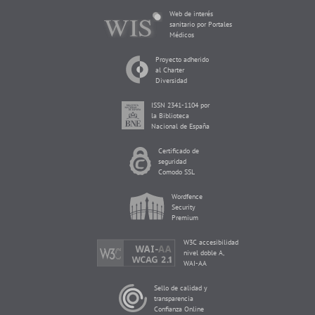
Web de interés
sanitario por Portales
Médicos
Proyecto adherido
al Charter
Diversidad
ISSN 2341-1104 por
la Biblioteca
Nacional de España
Certificado de
seguridad
Comodo SSL
Wordfence
Security
Premium
W3C accesibilidad
nivel doble A,
WAI-AA
Sello de calidad y
transparencia
Confianza Online