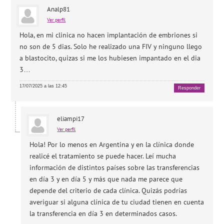
Analp81
Ver perfil
Hola, en mi clinica no hacen implantación de embriones si
no son de 5 dias. Solo he realizado una FIV y ninguno llego
a blastocito, quizas si me los hubiesen impantado en el dia
3…
17/07/2025 a las 12:45
Responder
eliampi17
Ver perfil
Hola! Por lo menos en Argentina y en la clínica donde
realicé el tratamiento se puede hacer. Leí mucha
información de distintos países sobre las transferencias
en día 3 y en día 5 y más que nada me parece que
depende del criterio de cada clínica. Quizás podrías
averiguar si alguna clínica de tu ciudad tienen en cuenta
la transferencia en día 3 en determinados casos.