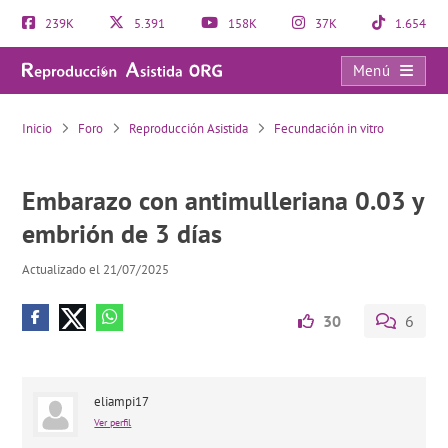
239K
5.391
158K
37K
1.654
Menú
Embarazo con antimulleriana 0.03 y embrión de 3 días
Inicio
Foro
Reproducción Asistida
Fecundación in vitro
Embarazo con antimulleriana 0.03 y
embrión de 3 días
Actualizado el 21/07/2025
30
6
eliampi17
Ver perfil