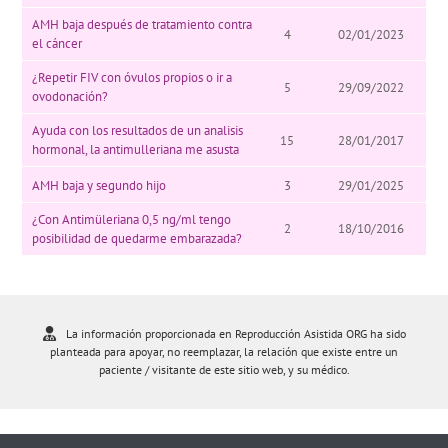
AMH baja después de tratamiento contra
4
02/01/2023
el cáncer
¿Repetir FIV con óvulos propios o ir a
5
29/09/2022
ovodonación?
Ayuda con los resultados de un analisis
15
28/01/2017
hormonal, la antimulleriana me asusta
AMH baja y segundo hijo
3
29/01/2025
¿Con Antimüleriana 0,5 ng/ml tengo
2
18/10/2016
posibilidad de quedarme embarazada?
La información proporcionada en Reproducción Asistida ORG ha sido
planteada para apoyar, no reemplazar, la relación que existe entre un
paciente / visitante de este sitio web, y su médico.