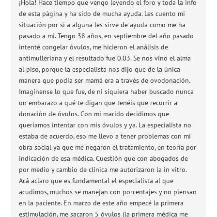
¡Hola! Hace tiempo que vengo leyendo el foro y toda la info
de esta página y ha sido de mucha ayuda. Les cuento mi
situación por si a alguna les sirve de ayuda como me ha
pasado a mi. Tengo 38 años, en septiembre del año pasado
intenté congelar óvulos, me hicieron el análisis de
antimulleriana y el resultado fue 0.03. Se nos vino el alma
al piso, porque la especialista nos dijo que de la única
manera que podía ser mamá era a través de ovodonación.
Imagínense lo que fue, de ni siquiera haber buscado nunca
un embarazo a qué te digan que tenéis que recurrir a
donación de óvulos. Con mi marido decidimos que
queríamos intentar con mis óvulos y ya. La especialista no
estaba de acuerdo, eso me llevo a tener problemas con mi
obra social ya que me negaron el tratamiento, en teoría por
indicación de esa médica. Cuestión que con abogados de
por medio y cambio de clínica me autorizaron la in vitro.
Acá aclaro que es fundamental el especialista al que
acudimos, muchos se manejan con porcentajes y no piensan
en la paciente. En marzo de este año empecé la primera
estimulación, me sacaron 5 óvulos (la primera médica me