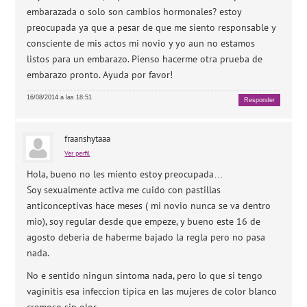
embarazada o solo son cambios hormonales? estoy
preocupada ya que a pesar de que me siento responsable y
consciente de mis actos mi novio y yo aun no estamos
listos para un embarazo. Pienso hacerme otra prueba de
embarazo pronto. Ayuda por favor!
16/08/2014 a las 18:51
Responder
fraanshytaaa
Ver perfil
Hola, bueno no les miento estoy preocupada…
Soy sexualmente activa me cuido con pastillas
anticonceptivas hace meses ( mi novio nunca se va dentro
mio), soy regular desde que empeze, y bueno este 16 de
agosto deberia de haberme bajado la regla pero no pasa
nada.
No e sentido ningun sintoma nada, pero lo que si tengo
vaginitis esa infeccion tipica en las mujeres de color blanco
cremoso sin olor