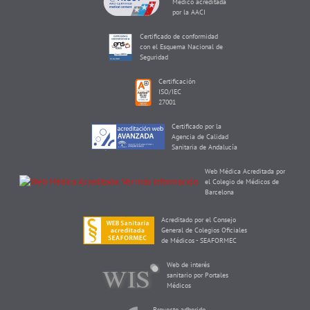
Médico acreditada
por la AACI
Certificado de conformidad
con el Esquema Nacional de
Seguridad
Certificación
ISO/IEC
27001
Certificado por la
Agencia de Calidad
Sanitaria de Andalucía
Web Médica Acreditada por
el Colegio de Médicos de
Barcelona
Acreditado por el Consejo
General de Colegios Oficiales
de Médicos - SEAFORMEC
Web de interés
sanitario por Portales
Médicos
Proyecto adherido