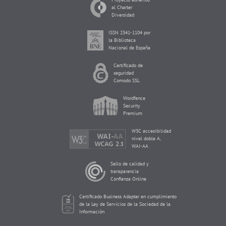
al Charter
Diversidad
ISSN 2341-1104 por
la Biblioteca
Nacional de España
Certificado de
seguridad
Comodo SSL
Wordfence
Security
Premium
W3C accesibilidad
nivel doble A,
WAI-AA
Sello de calidad y
transparencia
Confianza Online
Certificado Business Adapter en cumplimiento
de la Ley de Servicios de la Sociedad de la
Información