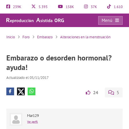
239K
5.393
158K
37K
1.610
Menú
Embarazo o desorden hormonal? ayuda!
Inicio
Foro
Embarazo
Alteraciones en la menstruación
Embarazo o desorden hormonal?
ayuda!
Actualizado el 05/11/2017
24
5
Mar129
Ver perfil