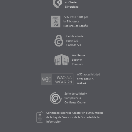
al Charter
Diversidad
ISSN 2341-1104 por
la Biblioteca
Nacional de España
Certificado de
seguridad
Comodo SSL
Wordfence
Security
Premium
W3C accesibilidad
nivel doble A,
WAI-AA
Sello de calidad y
transparencia
Confianza Online
Certificado Business Adapter en cumplimiento
de la Ley de Servicios de la Sociedad de la
Información