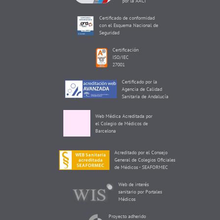
por la AACI
Certificado de conformidad
con el Esquema Nacional de
Seguridad
Certificación
ISO/IEC
27001
Certificado por la
Agencia de Calidad
Sanitaria de Andalucía
Web Médica Acreditada por
el Colegio de Médicos de
Barcelona
Acreditado por el Consejo
General de Colegios Oficiales
de Médicos - SEAFORMEC
Web de interés
sanitario por Portales
Médicos
Proyecto adherido