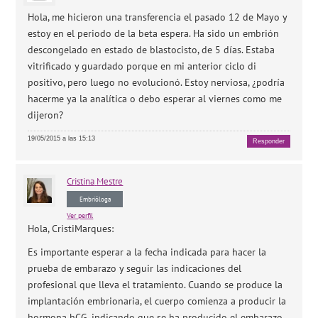
Hola, me hicieron una transferencia el pasado 12 de Mayo y
estoy en el periodo de la beta espera. Ha sido un embrión
descongelado en estado de blastocisto, de 5 días. Estaba
vitrificado y guardado porque en mi anterior ciclo di
positivo, pero luego no evolucionó. Estoy nerviosa, ¿podría
hacerme ya la analítica o debo esperar al viernes como me
dijeron?
19/05/2015 a las 15:13
Responder
Cristina
Mestre
Embrióloga
Ver perfil
Hola, CristiMarques:
Es importante esperar a la fecha indicada para hacer la
prueba de embarazo y seguir las indicaciones del
profesional que lleva el tratamiento. Cuando se produce la
implantación embrionaria, el cuerpo comienza a producir la
hormona hCG, indicando que se ha producido el embarazo.