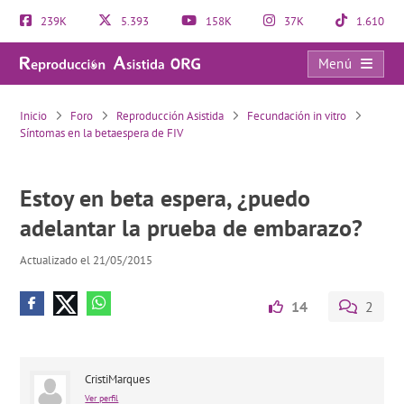
239K
5.393
158K
37K
1.610
Menú
Estoy en beta espera, ¿puedo adelantar la prueba de embarazo?
Inicio
Foro
Reproducción Asistida
Fecundación in vitro
Síntomas en la betaespera de FIV
Estoy en beta espera, ¿puedo
adelantar la prueba de embarazo?
Actualizado el 21/05/2015
14
2
CristiMarques
Ver perfil