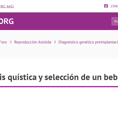
EC, AACI
.
239K
30
Fibrosis quística y selección de un bebé sano
Foro
Reproducción Asistida
Diagnóstico genético preimplantaci
is quística y selección de un be