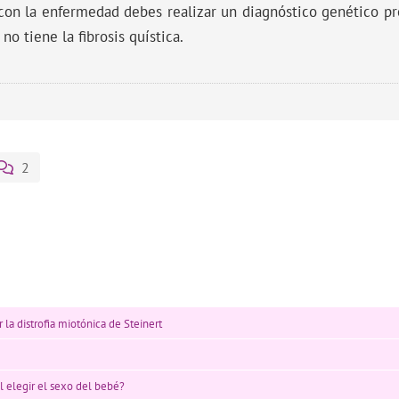
o con la enfermedad debes realizar un diagnóstico genético p
o tiene la fibrosis quística.
2
 la distrofia miotónica de Steinert
l elegir el sexo del bebé?