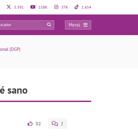
5.391
158K
37K
1.654
Menú
0
onal (DGP)
bé sano
32
2