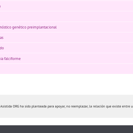
n
gnóstico genético preimplantacional
as
ido
ia falciforme
istida ORG ha sido planteada para apoyar, no reemplazar, la relación que existe entre un 