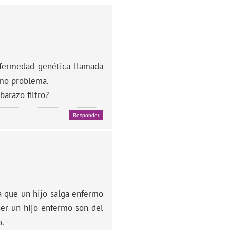
fermedad genética llamada
smo problema.
arazo filtro?
Responder
ra que un hijo salga enfermo
ner un hijo enfermo son del
o.