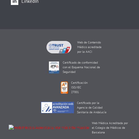
LinkedIn
Web de Contenido
Médico acreditada
por la AACI
Certificado de conformidad
con el Esquema Nacional de
Seguridad
Certificación
ISO/IEC
27001
Certificado por la
Agencia de Calidad
Sanitaria de Andalucía
Web Médica Acreditada por
el Colegio de Médicos de
Barcelona