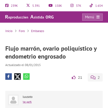
239K
5.391
158K
37K
1.654
Menú
Flujo marrón, ovario poliquístico y endometrio engrosado
Inicio
Foro
Embarazo
Flujo marrón, ovario poliquístico y
endometrio engrosado
Actualizado el 08/01/2015
21
2
luusoto
Ver perfil