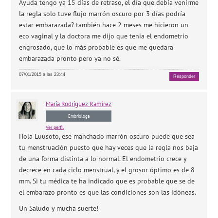
Ayuda tengo ya 15 días de retraso, el día que debía venirme
la regla solo tuve flujo marrón oscuro por 3 días podría
estar embarazada? también hace 2 meses me hicieron un
eco vaginal y la doctora me dijo que tenia el endometrio
engrosado, que lo más probable es que me quedara
embarazada pronto pero ya no sé.
07/01/2015 a las 23:44
Responder
María
Rodríguez Ramírez
Embrióloga
Ver perfil
Hola Luusoto, ese manchado marrón oscuro puede que sea
tu menstruación puesto que hay veces que la regla nos baja
de una forma distinta a lo normal. El endometrio crece y
decrece en cada ciclo menstrual, y el grosor óptimo es de 8
mm. Si tu médica te ha indicado que es probable que se de
el embarazo pronto es que las condiciones son las idóneas.
Un Saludo y mucha suerte!