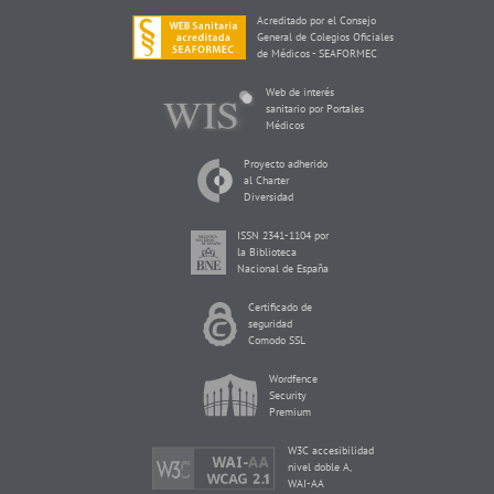
Acreditado por el Consejo
General de Colegios Oficiales
de Médicos - SEAFORMEC
Web de interés
sanitario por Portales
Médicos
Proyecto adherido
al Charter
Diversidad
ISSN 2341-1104 por
la Biblioteca
Nacional de España
Certificado de
seguridad
Comodo SSL
Wordfence
Security
Premium
W3C accesibilidad
nivel doble A,
WAI-AA