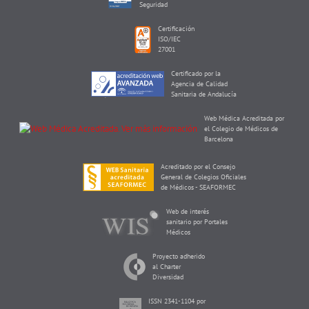
Seguridad
Certificación
ISO/IEC
27001
Certificado por la
Agencia de Calidad
Sanitaria de Andalucía
Web Médica Acreditada por
el Colegio de Médicos de
Barcelona
Acreditado por el Consejo
General de Colegios Oficiales
de Médicos - SEAFORMEC
Web de interés
sanitario por Portales
Médicos
Proyecto adherido
al Charter
Diversidad
ISSN 2341-1104 por