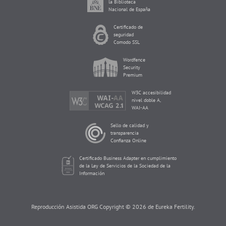
la Biblioteca
Nacional de España
Certificado de
seguridad
Comodo SSL
Wordfence
Security
Premium
W3C accesibilidad
nivel doble A,
WAI-AA
Sello de calidad y
transparencia
Confianza Online
Certificado Business Adapter en cumplimiento
de la Ley de Servicios de la Sociedad de la
Información
Reproducción Asistida ORG Copyright © 2026 de Eureka Fertility.