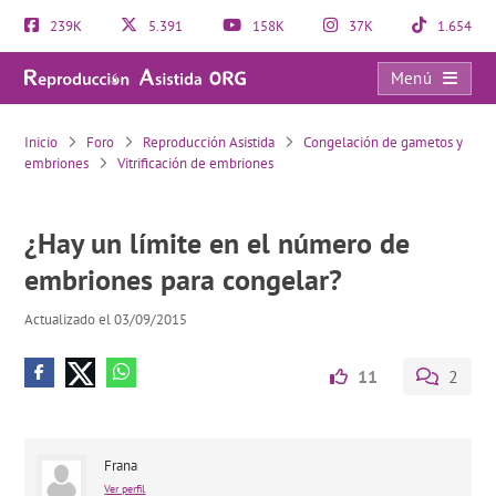
239K
5.391
158K
37K
1.654
Menú
¿Hay un límite en el número de embriones para congelar?
Inicio
Foro
Reproducción Asistida
Congelación de gametos y
embriones
Vitrificación de embriones
¿Hay un límite en el número de
embriones para congelar?
Actualizado el 03/09/2015
11
2
Frana
Ver perfil