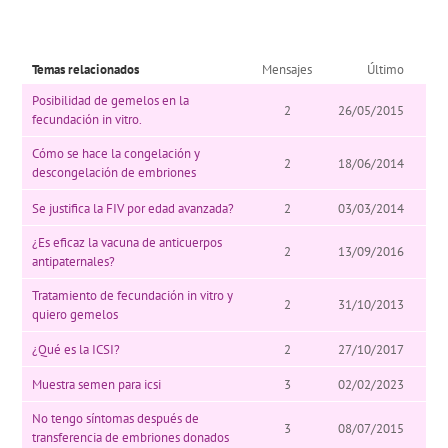
Temas relacionados
Mensajes
Último
Posibilidad de gemelos en la
2
26/05/2015
fecundación in vitro.
Cómo se hace la congelación y
2
18/06/2014
descongelación de embriones
Se justifica la FIV por edad avanzada?
2
03/03/2014
¿Es eficaz la vacuna de anticuerpos
2
13/09/2016
antipaternales?
Tratamiento de fecundación in vitro y
2
31/10/2013
quiero gemelos
¿Qué es la ICSI?
2
27/10/2017
Muestra semen para icsi
3
02/02/2023
No tengo síntomas después de
3
08/07/2015
transferencia de embriones donados