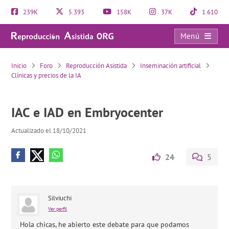
239K
5.393
158K
37K
1.610
Menú
IAC e IAD en Embryocenter
Inicio
Foro
Reproducción Asistida
Inseminación artificial
Clínicas y precios de la IA
IAC e IAD en Embryocenter
Actualizado el 18/10/2021
24
5
Silviuchi
Ver perfil
Hola chicas, he abierto este debate para que podamos