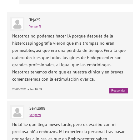
Teja25
Ver perfil
Nosotros no podemos hacer IA porque después de la
histerosapingografía vieron que mis trompas no eran
permeables, así que era una pérdida de tiempo. Pero lo que
quiero decir es que todos los gines de Embryocenter son
grandes profesionales, al igual que las embriólogas.
Nosotros tenemos claro que es nuestra clínica y en breves
comenzaremos con la estimulación ovárica,
26/04/2021 a las 16:09
Responder
Sevilla88
Ver perfil
Hola! Se que llego meses tarde, pero os escribo con mi
preciosa niña embrazos. Mi experiencia personal tras pasar
por varias clinicas, es que en Embryocenter saben