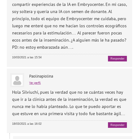
compartir experiencias de la IA en Embryocenter. En mi caso,
soy soltera y quería una IA con semen de donante. Al
principio, todo el equipo de Embryocenter me cuidaba, pero
luego me enteré que no me hacían los controles ecográficos
necesarios para la estimulación… Al parecer fueron pocas
ecos antes de la inseminación. ¿A alguien más le ha pasado?
PD: no estoy embarazada aún….
10/03/2021 a las 15:54
Responder
Paolinapiolina
Ver perfil
Hola Silviuchi, pues la verdad que no se cuántas veces hay
que ir a la clínica antes de la inseminación, la verdad es que
nunca me lo había planteado. Lo que te puedo aportar es
que estuve en una primera visita y todo fue bastante ágil…
18/03/2021 a las 16:02
Responder