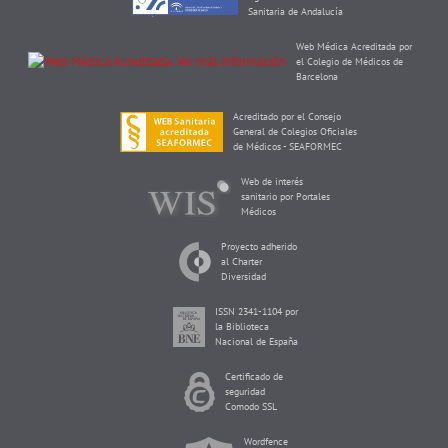
Sanitaria de Andalucía
Web Médica Acreditada por
el Colegio de Médicos de
Barcelona
Acreditado por el Consejo
General de Colegios Oficiales
de Médicos - SEAFORMEC
Web de interés
sanitario por Portales
Médicos
Proyecto adherido
al Charter
Diversidad
ISSN 2341-1104 por
la Biblioteca
Nacional de España
Certificado de
seguridad
Comodo SSL
Wordfence