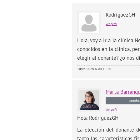
RodriguezGH
Ver perfil
Hola, voy a ir a la clínic
conocidos en la clínica, pe
elegir al donante? ¿o nos d
10/05/2025 a las 13:29
Marta
Barranq
Embriólo
Ver perfil
Hola RodriguezGH
La elección del donante d
tanto las características fí