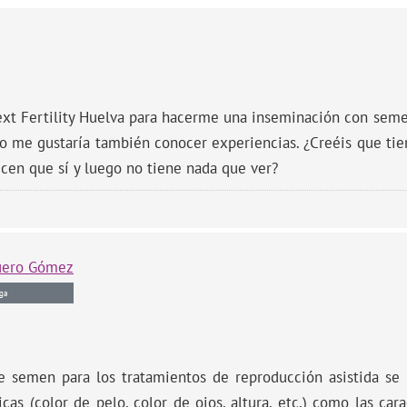
a Next Fertility Huelva para hacerme una inseminación con se
ro me gustaría también conocer experiencias. ¿Creéis que tie
icen que sí y luego no tiene nada que ver?
uero Gómez
ga
e semen para los tratamientos de reproducción asistida se 
sicas (color de pelo, color de ojos, altura, etc.) como las ca