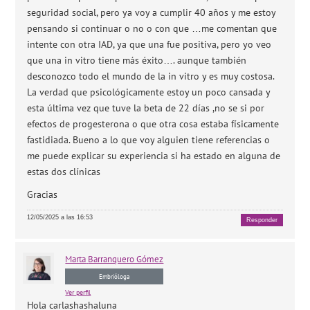
seguridad social, pero ya voy a cumplir 40 años y me estoy
pensando si continuar o no o con que …me comentan que
intente con otra IAD, ya que una fue positiva, pero yo veo
que una in vitro tiene más éxito…. aunque también
desconozco todo el mundo de la in vitro y es muy costosa.
La verdad que psicológicamente estoy un poco cansada y
esta última vez que tuve la beta de 22 días ,no se si por
efectos de progesterona o que otra cosa estaba físicamente
fastidiada. Bueno a lo que voy alguien tiene referencias o
me puede explicar su experiencia si ha estado en alguna de
estas dos clínicas
Gracias
12/05/2025 a las 16:53
Responder
Marta
Barranquero Gómez
Embrióloga
Ver perfil
Hola carlashashaluna