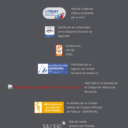
Web de Contenido
Médico acreditada
por la AACI
Certificado de conformidad
con el Esquema Nacional de
Seguridad
Certificación
ISO/IEC
27001
Certificado por la
Agencia de Calidad
Sanitaria de Andalucía
Web Médica Acreditada por
el Colegio de Médicos de
Barcelona
Acreditado por el Consejo
General de Colegios Oficiales
de Médicos - SEAFORMEC
Web de interés
sanitario por Portales