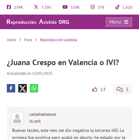
239K
5.393
158K
37K
1.610
Menú
¿Juana Crespo en Valencia o IVI?
Inicio
Foro
Reproducción Asistida
¿Juana Crespo en Valencia o IVI?
Actualizado el 13/05/2025
17
3
carlashashaluna
Ver perfil
Buenas tardes, este mes me dio negativa la tercerea IAD. La
primera fue positiva pero acabó en aborto, he estado por la