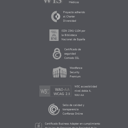
Médicos
Proyecto adherido
al Charter
Diversidad
ISSN 2341-1104 por
la Biblioteca
Nacional de España
Certificado de
seguridad
Comodo SSL
Wordfence
Security
Premium
W3C accesibilidad
nivel doble A,
WAI-AA
Sello de calidad y
transparencia
Confianza Online
Certificado Business Adapter en cumplimiento
de la Ley de Servicios de la Sociedad de la