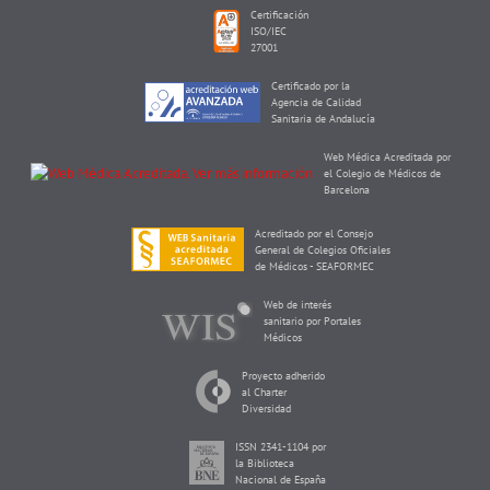
Certificación
ISO/IEC
27001
Certificado por la
Agencia de Calidad
Sanitaria de Andalucía
Web Médica Acreditada por
el Colegio de Médicos de
Barcelona
Acreditado por el Consejo
General de Colegios Oficiales
de Médicos - SEAFORMEC
Web de interés
sanitario por Portales
Médicos
Proyecto adherido
al Charter
Diversidad
ISSN 2341-1104 por
la Biblioteca
Nacional de España