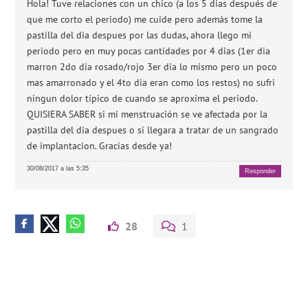
Hola! Tuve relaciones con un chico (a los 5 dias después de
que me corto el periodo) me cuide pero además tome la
pastilla del dia despues por las dudas, ahora llego mi
periodo pero en muy pocas cantidades por 4 dias (1er dia
marron 2do dia rosado/rojo 3er dia lo mismo pero un poco
mas amarronado y el 4to dia eran como los restos) no sufri
ningun dolor típico de cuando se aproxima el periodo.
QUISIERA SABER si mi menstruación se ve afectada por la
pastilla del dia despues o si llegara a tratar de un sangrado
de implantacion. Gracias desde ya!
30/08/2017 a las 5:35
Responder
28
1