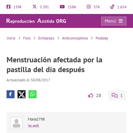
239K
5.391
158K
37K
1.654
Menú
Menstruación afectada por la pastilla del día después
Inicio
Foro
Embarazo
Anticonceptivos
Postday
Menstruación afectada por la
pastilla del día después
Actualizado el 30/08/2017
28
1
Maria2798
Ver perfil