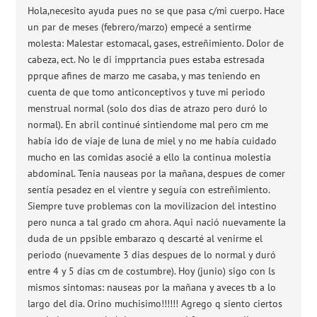
Hola,necesito ayuda pues no se que pasa c/mi cuerpo. Hace
un par de meses (febrero/marzo) empecé a sentirme
molesta: Malestar estomacal, gases, estreñimiento. Dolor de
cabeza, ect. No le di impprtancia pues estaba estresada
pprque afines de marzo me casaba, y mas teniendo en
cuenta de que tomo anticonceptivos y tuve mi periodo
menstrual normal (solo dos dias de atrazo pero duró lo
normal). En abril continué sintiendome mal pero cm me
había ido de viaje de luna de miel y no me había cuidado
mucho en las comidas asocié a ello la continua molestia
abdominal. Tenia nauseas por la mañana, despues de comer
sentía pesadez en el vientre y seguía con estreñimiento.
Siempre tuve problemas con la movilizacion del intestino
pero nunca a tal grado cm ahora. Aqui nació nuevamente la
duda de un ppsible embarazo q descarté al venirme el
periodo (nuevamente 3 dias despues de lo normal y duró
entre 4 y 5 días cm de costumbre). Hoy (junio) sigo con ls
mismos sintomas: nauseas por la mañana y aveces tb a lo
largo del dia. Orino muchisimo!!!!!! Agrego q siento ciertos