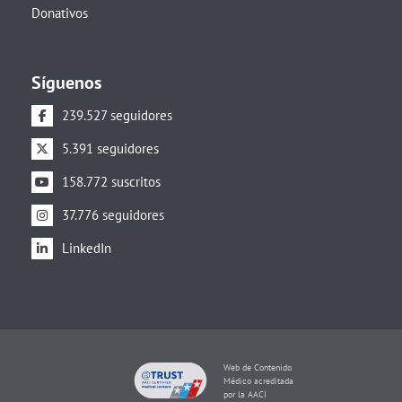
Donativos
Síguenos
239.527 seguidores
5.391 seguidores
158.772 suscritos
37.776 seguidores
LinkedIn
Web de Contenido
Médico acreditada
por la AACI