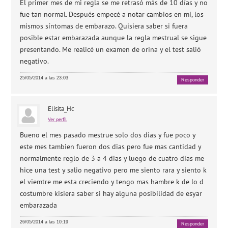
El primer mes de mi regla se me retrasó más de 10 días y no
fue tan normal. Después empecé a notar cambios en mi, los
mismos síntomas de embarazo. Quisiera saber si fuera
posible estar embarazada aunque la regla mestrual se sigue
presentando. Me realicé un examen de orina y el test salió
negativo.
25/05/2014 a las 23:03
Responder
Elisita_Hc
Ver perfil
Bueno el mes pasado mestrue solo dos dias y fue poco y
este mes tambien fueron dos dias pero fue mas cantidad y
normalmente reglo de 3 a 4 dias y luego de cuatro dias me
hice una test y salio negativo pero me siento rara y siento k
el viemtre me esta creciendo y tengo mas hambre k de lo d
costumbre kisiera saber si hay alguna posibilidad de esyar
embarazada
26/05/2014 a las 10:19
Responder