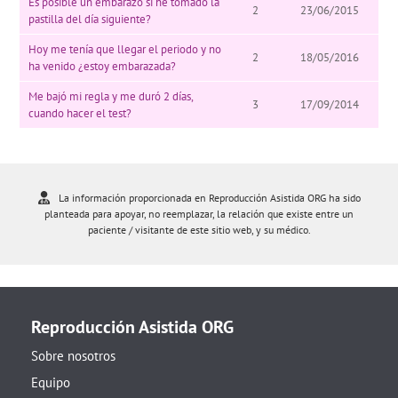
Es posible un embarazo si he tomado la
2
23/06/2015
pastilla del día siguiente?
Hoy me tenía que llegar el periodo y no
2
18/05/2016
ha venido ¿estoy embarazada?
Me bajó mi regla y me duró 2 días,
3
17/09/2014
cuando hacer el test?
La información proporcionada en Reproducción Asistida ORG ha sido
planteada para apoyar, no reemplazar, la relación que existe entre un
paciente / visitante de este sitio web, y su médico.
Reproducción Asistida ORG
Sobre nosotros
Equipo