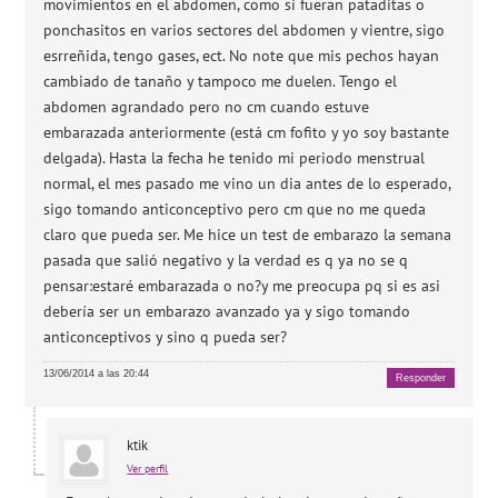
movimientos en el abdomen, como si fueran pataditas o
ponchasitos en varios sectores del abdomen y vientre, sigo
esrreñida, tengo gases, ect. No note que mis pechos hayan
cambiado de tanaño y tampoco me duelen. Tengo el
abdomen agrandado pero no cm cuando estuve
embarazada anteriormente (está cm fofito y yo soy bastante
delgada). Hasta la fecha he tenido mi periodo menstrual
normal, el mes pasado me vino un dia antes de lo esperado,
sigo tomando anticonceptivo pero cm que no me queda
claro que pueda ser. Me hice un test de embarazo la semana
pasada que salió negativo y la verdad es q ya no se q
pensar:estaré embarazada o no?y me preocupa pq si es asi
debería ser un embarazo avanzado ya y sigo tomando
anticonceptivos y sino q pueda ser?
13/06/2014 a las 20:44
Responder
ktik
Ver perfil