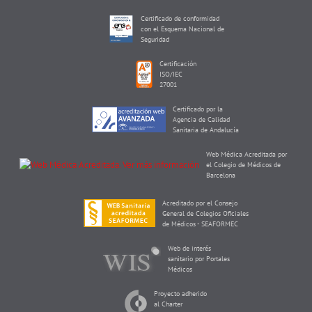
Certificado de conformidad
con el Esquema Nacional de
Seguridad
Certificación
ISO/IEC
27001
Certificado por la
Agencia de Calidad
Sanitaria de Andalucía
Web Médica Acreditada por
el Colegio de Médicos de
Barcelona
Acreditado por el Consejo
General de Colegios Oficiales
de Médicos - SEAFORMEC
Web de interés
sanitario por Portales
Médicos
Proyecto adherido
al Charter