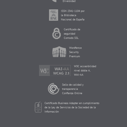
Diversidad
ISSN 2341-1104 por
la Biblioteca
Nacional de España
Certificado de
seguridad
Comodo SSL
Wordfence
Security
Premium
W3C accesibilidad
nivel doble A,
WAI-AA
Sello de calidad y
transparencia
Confianza Online
Certificado Business Adapter en cumplimiento
de la Ley de Servicios de la Sociedad de la
Información