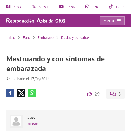
239K
5.391
158K
37K
1.654
Menú
Mestruando y con síntomas de embarazada
Inicio
Foro
Embarazo
Dudas y consultas
Mestruando y con síntomas de
embarazada
Actualizado el 17/06/2014
29
5
aiase
Ver perfil