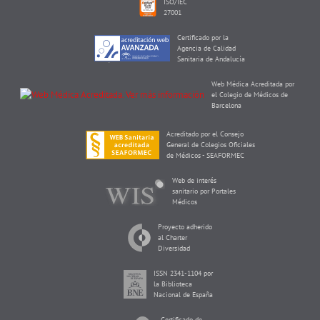
ISO/IEC
27001
Certificado por la
Agencia de Calidad
Sanitaria de Andalucía
Web Médica Acreditada por
el Colegio de Médicos de
Barcelona
Acreditado por el Consejo
General de Colegios Oficiales
de Médicos - SEAFORMEC
Web de interés
sanitario por Portales
Médicos
Proyecto adherido
al Charter
Diversidad
ISSN 2341-1104 por
la Biblioteca
Nacional de España
Certificado de