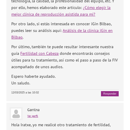
tecnología, la calidad, la profesionalidad del equipo, etc. Y
por ello, hemos elaborado este artículo:
¿Cómo elegir la
mejor clínica de reproducción asistida para mi?
Por otro lado, si estás interesada en conocer iGin Bilbao,
puedes leer su análisis aquí:
Análisis de la clínica iGin en
Bilbao
.
Por último, también te puede resultar interesante nuestra
guía
Fertilidad con Cabeza
donde encontrarás consejos
útiles para tu tratamiento, así como el paso a paso de la FIV
acompañado de unos audios.
Espero haberte ayudado.
Un saludo.
12/03/2025 a las 10:02
Responder
Garrilna
Ver perfil
Hola Iratxe, yo me realicé otro tratamiento de fertilidad,