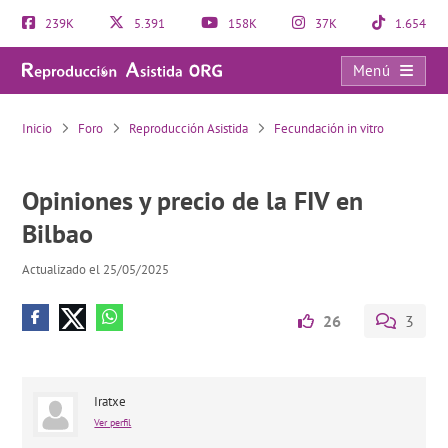
239K
5.391
158K
37K
1.654
Menú
Opiniones y precio de la FIV en Bilbao
Inicio
Foro
Reproducción Asistida
Fecundación in vitro
Opiniones y precio de la FIV en
Bilbao
Actualizado el 25/05/2025
26
3
Iratxe
Ver perfil