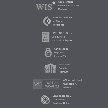
Web de interés
sanitario por Portales
Médicos
Proyecto adherido
al Charter
Diversidad
ISSN 2341-1104 por
la Biblioteca
Nacional de España
Certificado de
seguridad
Comodo SSL
Wordfence
Security
Premium
W3C accesibilidad
nivel doble A,
WAI-AA
Sello de calidad y
transparencia
Confianza Online