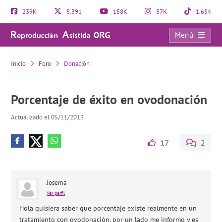
239K
5.391
158K
37K
1.654
Menú
Porcentaje de éxito en ovodonación
Inicio
Foro
Donación
Porcentaje de éxito en ovodonación
Actualizado el 05/11/2013
17
2
Josema
Ver perfil
Hola quisiera saber que porcentaje existe realmente en un
tratamiento con ovodonación, por un lado me informo y es