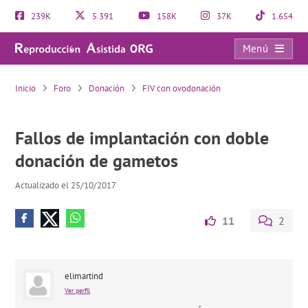
239K
5.391
158K
37K
1.654
Menú
Fallos de implantación con doble donación de gametos
Inicio
Foro
Donación
FIV con ovodonación
Fallos de implantación con doble
donación de gametos
Actualizado el 25/10/2017
11
2
elimartind
Ver perfil