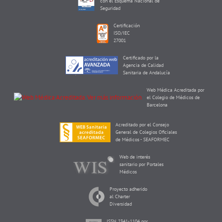
con el Esquema Nacional de
Seguridad
Certificación
ISO/IEC
27001
Certificado por la
Agencia de Calidad
Sanitaria de Andalucía
Web Médica Acreditada por
el Colegio de Médicos de
Barcelona
Acreditado por el Consejo
General de Colegios Oficiales
de Médicos - SEAFORMEC
Web de interés
sanitario por Portales
Médicos
Proyecto adherido
al Charter
Diversidad
ISSN 2341-1104 por