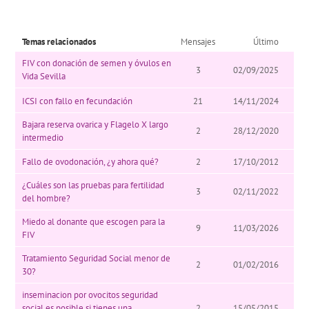
Temas relacionados
Mensajes
Último
FIV con donación de semen y óvulos en
3
02/09/2025
Vida Sevilla
ICSI con fallo en fecundación
21
14/11/2024
Bajara reserva ovarica y Flagelo X largo
2
28/12/2020
intermedio
Fallo de ovodonación, ¿y ahora qué?
2
17/10/2012
¿Cuáles son las pruebas para fertilidad
3
02/11/2022
del hombre?
Miedo al donante que escogen para la
9
11/03/2026
FIV
Tratamiento Seguridad Social menor de
2
01/02/2016
30?
inseminacion por ovocitos seguridad
social es posible si tienes una
2
15/05/2015