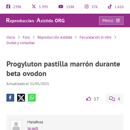
239K
5.393
158K
37K
1.610
Menú
Progyluton pastilla marrón durante beta ovodon
Inicio
Foro
Reproducción Asistida
Fecundación in vitro
Dudas y consultas
Progyluton pastilla marrón durante
beta ovodon
Actualizado el 31/05/2025
17
4
MariaRosa
Ver perfil