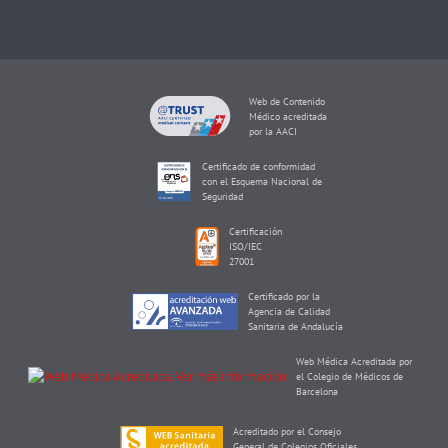
Web de Contenido
Médico acreditada
por la AACI
Certificado de conformidad
con el Esquema Nacional de
Seguridad
Certificación
ISO/IEC
27001
Certificado por la
Agencia de Calidad
Sanitaria de Andalucía
Web Médica Acreditada por
el Colegio de Médicos de
Barcelona
Acreditado por el Consejo
General de Colegios Oficiales