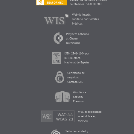
de Médicos - SEAFORMEC
Web de interés
sanitario por Portales
Médicos
Proyecto adherido
al Charter
Diversidad
ISSN 2341-1104 por
la Biblioteca
Nacional de España
Certificado de
seguridad
Comodo SSL
Wordfence
Security
Premium
W3C accesibilidad
nivel doble A,
WAI-AA
Sello de calidad y