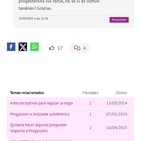
progesterona vía rectal, no se si es común
también?.Gracias
31/05/2025 a las 11:26
Responder
17
4
Temas relacionados
Mensajes
Último
Anticonceptivos para regular la regla
2
13/03/2014
Progyluton e implante subdérmico
1
07/05/2024
Quisiera hacer algunas preguntas
2
10/04/2015
respecto a Progyluton.