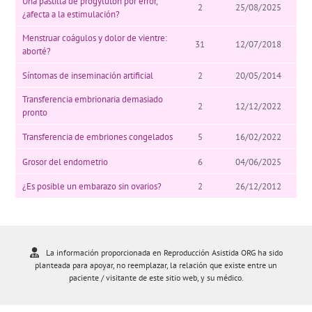
Una pastilla de progyluton por error,
2
25/08/2025
¿afecta a la estimulación?
Menstruar coágulos y dolor de vientre:
31
12/07/2018
aborté?
Síntomas de inseminación artificial
2
20/05/2014
Transferencia embrionaria demasiado
2
12/12/2022
pronto
Transferencia de embriones congelados
5
16/02/2022
Grosor del endometrio
6
04/06/2025
¿Es posible un embarazo sin ovarios?
2
26/12/2012
La información proporcionada en Reproducción Asistida ORG ha sido
planteada para apoyar, no reemplazar, la relación que existe entre un
paciente / visitante de este sitio web, y su médico.