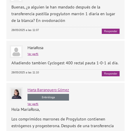
Buenas, ¿a alguien le han mandado después de la
transferencia pastilla progyluton marrón 1 diaria en lugar
de la blanca? En ovodonación
28/05/2025 a las 11:07
Responder
MariaRosa
Ver perfil
Añadiendo tambien Cyclogest 400 rectal pauta 1-0-1 al día.
28/05/2025 a las 11:10
Responder
Marta
Barranquero Gómez
Embrióloga
Ver perfil
Hola MariaRosa,
Los comprimidos marrones de Progyluton contienen
estrógenos y progesterona. Después de una transferencia