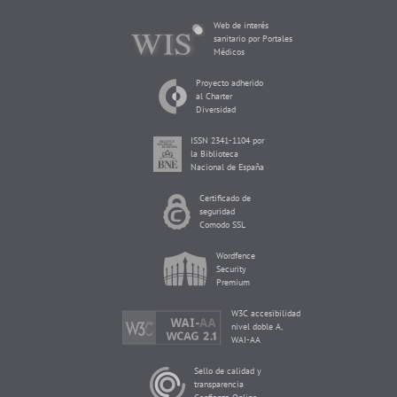
Web de interés
sanitario por Portales
Médicos
Proyecto adherido
al Charter
Diversidad
ISSN 2341-1104 por
la Biblioteca
Nacional de España
Certificado de
seguridad
Comodo SSL
Wordfence
Security
Premium
W3C accesibilidad
nivel doble A,
WAI-AA
Sello de calidad y
transparencia