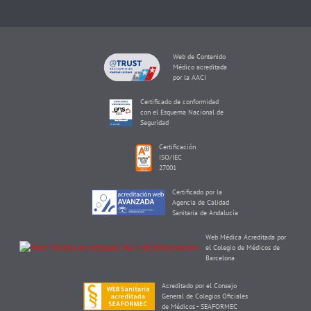
Web de Contenido
Médico acreditada
por la AACI
Certificado de conformidad
con el Esquema Nacional de
Seguridad
Certificación
ISO/IEC
27001
Certificado por la
Agencia de Calidad
Sanitaria de Andalucía
Web Médica Acreditada por
el Colegio de Médicos de
Barcelona
Acreditado por el Consejo
General de Colegios Oficiales
de Médicos - SEAFORMEC