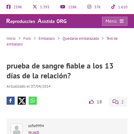
239K
5.393
158K
37K
1.610
Menú
prueba de sangre fiable a los 13 días de la relación?
Inicio
Foro
Embarazo
Quedarse embarazada
Test de
embarazo
prueba de sangre fiable a los 13
días de la relación?
Actualizado el 07/04/2014
18
2
sofia9994
Ver perfil