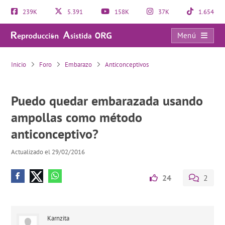
239K
5.391
158K
37K
1.654
Menú
Puedo quedar embarazada usando ampollas como método anticonceptivo?
Inicio
Foro
Embarazo
Anticonceptivos
Puedo quedar embarazada usando
ampollas como método
anticonceptivo?
Actualizado el 29/02/2016
24
2
Karnzita