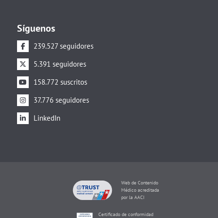
Síguenos
239.527 seguidores
5.391 seguidores
158.772 suscritos
37.776 seguidores
LinkedIn
Web de Contenido
Médico acreditada
por la AACI
Certificado de conformidad