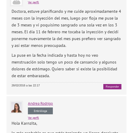
Ver perfil
Doctora, estuve planificando y me cuide aproximadamente 4
meses con la inyección del mes, luego por floja me puse la
de 3 meses y vi poquísimo sangrado una sola vez en los 3
meses. El día 11 de febrero me tocaba la inyección y decidí
ponerme nuevamente la del mes pues prefiero ver sangrado
y así estar menos preocupada.
La puse en la fecha indicada y hasta hoy no veo
menstruación solo tengo un poco de cansancio y algunos
dolores de estómago. Quiero saber si existe la posibilidad
de estar embarazada.
26/02/2016 a las 22:17
Responder
Andrea
Rodrigo
Embrióloga
Ver perfil
Hola Karnzita,
lo más probable es que estés teniendo un ligero desajuste