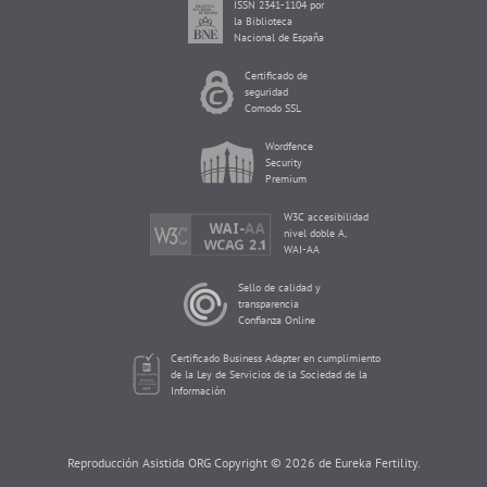
ISSN 2341-1104 por
la Biblioteca
Nacional de España
Certificado de
seguridad
Comodo SSL
Wordfence
Security
Premium
W3C accesibilidad
nivel doble A,
WAI-AA
Sello de calidad y
transparencia
Confianza Online
Certificado Business Adapter en cumplimiento
de la Ley de Servicios de la Sociedad de la
Información
Reproducción Asistida ORG Copyright © 2026 de Eureka Fertility.