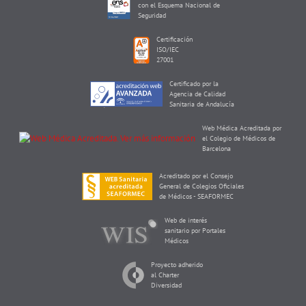
con el Esquema Nacional de
Seguridad
Certificación
ISO/IEC
27001
Certificado por la
Agencia de Calidad
Sanitaria de Andalucía
Web Médica Acreditada por
el Colegio de Médicos de
Barcelona
Acreditado por el Consejo
General de Colegios Oficiales
de Médicos - SEAFORMEC
Web de interés
sanitario por Portales
Médicos
Proyecto adherido
al Charter
Diversidad