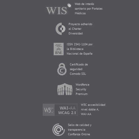
Web de interés
sanitario por Portales
Médicos
Proyecto adherido
al Charter
Diversidad
ISSN 2341-1104 por
la Biblioteca
Nacional de España
Certificado de
seguridad
Comodo SSL
Wordfence
Security
Premium
W3C accesibilidad
nivel doble A,
WAI-AA
Sello de calidad y
transparencia
Confianza Online