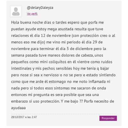
@delaryDaleyza
Ver perfil
Hola buena noche días o tardes espero que porfa me
puedan ayude estoy mega asustada resulta que tuve
relaciones él día 12 de noviembre (con protección creo o al
menos eso me dijo) me vino mi periodo él día 29 de
noviembre para terminar él día 3 de diciembre pero la
semana pasada tuve mareos dolores de cabeza, unos
pequeños como mini coliquitos en él vientre como ruidos
intestinales y mis pechos sensibles hoy me tenia q bajar
pero nose si sea x nervioso o no se pero e estado sintiendo
como que me arde él estomago no me noto inflamada ni
nada pero si todos esos síntomas me sacaron de onda
entonces mi pregunta es sera posible que sea una
embarazo si uso protección. Y me bajo ?? Porfa necesito de
ayudaaa
28/12/2017 a las 2:47
Responder