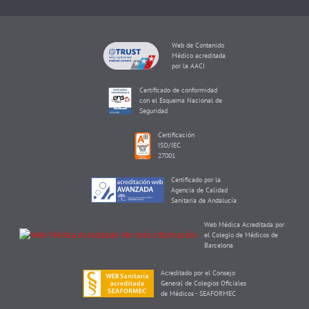
Web de Contenido
Médico acreditada
por la AACI
Certificado de conformidad
con el Esquema Nacional de
Seguridad
Certificación
ISO/IEC
27001
Certificado por la
Agencia de Calidad
Sanitaria de Andalucía
Web Médica Acreditada por
el Colegio de Médicos de
Barcelona
Acreditado por el Consejo
General de Colegios Oficiales
de Médicos - SEAFORMEC