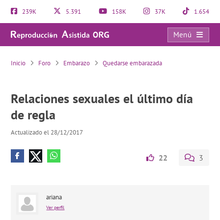
239K
5.391
158K
37K
1.654
Menú
Relaciones sexuales el último día de regla
Inicio
Foro
Embarazo
Quedarse embarazada
Relaciones sexuales el último día
de regla
Actualizado el 28/12/2017
22
3
ariana
Ver perfil