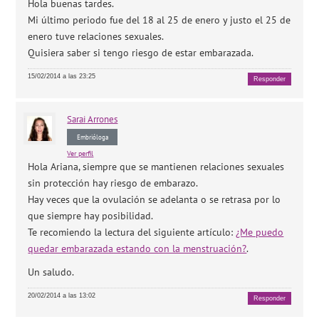
Hola buenas tardes.
Mi último periodo fue del 18 al 25 de enero y justo el 25 de
enero tuve relaciones sexuales.
Quisiera saber si tengo riesgo de estar embarazada.
15/02/2014 a las 23:25
Responder
Sarai
Arrones
Embrióloga
Ver perfil
Hola Ariana, siempre que se mantienen relaciones sexuales
sin protección hay riesgo de embarazo.
Hay veces que la ovulación se adelanta o se retrasa por lo
que siempre hay posibilidad.
Te recomiendo la lectura del siguiente artículo:
¿Me puedo
quedar embarazada estando con la menstruación?
.
Un saludo.
20/02/2014 a las 13:02
Responder