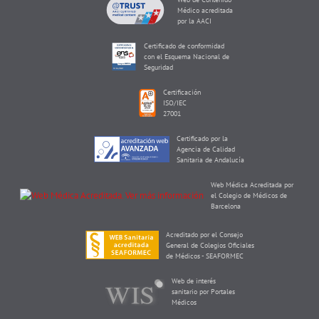
Médico acreditada
por la AACI
Certificado de conformidad
con el Esquema Nacional de
Seguridad
Certificación
ISO/IEC
27001
Certificado por la
Agencia de Calidad
Sanitaria de Andalucía
Web Médica Acreditada por
el Colegio de Médicos de
Barcelona
Acreditado por el Consejo
General de Colegios Oficiales
de Médicos - SEAFORMEC
Web de interés
sanitario por Portales
Médicos