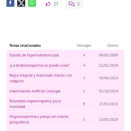
27
2
Temas relacionados
Mensajes
Último
Estudio de Espermatobioscopia
4
04/05/2009
¿La teratozoospermia se puede curar?
4
22/02/2019
Regla irregular y manchado marrón con
3
10/04/2014
coágulos
Inseminación Artificial Conyugal
2
31/10/2014
Resultados espermograma, poca
9
27/07/2018
movilidad
Oligozoospermia y pareja con ovarios
5
13/05/2019
poliquísticos