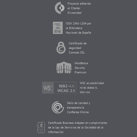
Proyecto adherido
al Charter
Diversidad
ISSN 2341-1104 por
la Biblioteca
Nacional de España
Certificado de
seguridad
Comodo SSL
Wordfence
Security
Premium
W3C accesibilidad
nivel doble A,
WAI-AA
Sello de calidad y
transparencia
Confianza Online
Certificado Business Adapter en cumplimiento
de la Ley de Servicios de la Sociedad de la
Información