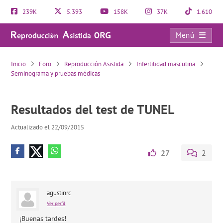
239K
5.393
158K
37K
1.610
Menú
Resultados del test de TUNEL
Inicio
Foro
Reproducción Asistida
Infertilidad masculina
Seminograma y pruebas médicas
Resultados del test de TUNEL
Actualizado el 22/09/2015
27
2
agustinrc
Ver perfil
¡Buenas tardes!