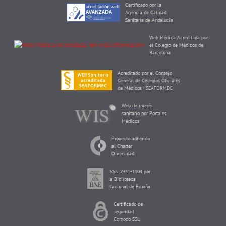
Certificado por la
Agencia de Calidad
Sanitaria de Andalucía
Web Médica Acreditada por
el Colegio de Médicos de
Barcelona
Acreditado por el Consejo
General de Colegios Oficiales
de Médicos - SEAFORMEC
Web de interés
sanitario por Portales
Médicos
Proyecto adherido
al Charter
Diversidad
ISSN 2341-1104 por
la Biblioteca
Nacional de España
Certificado de
seguridad
Comodo SSL