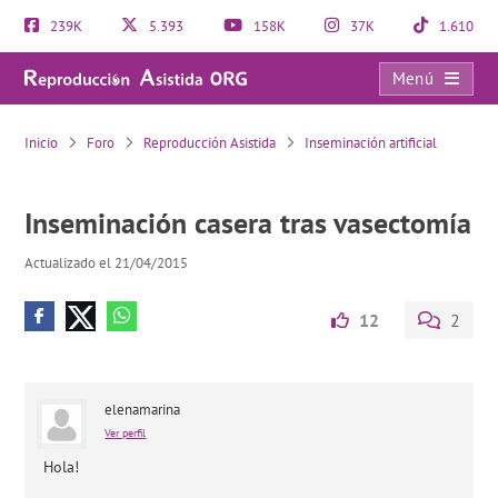
239K
5.393
158K
37K
1.610
Menú
Inseminación casera tras vasectomía
Inicio
Foro
Reproducción Asistida
Inseminación artificial
Inseminación casera tras vasectomía
Actualizado el 21/04/2015
12
2
elenamarina
Ver perfil
Hola!