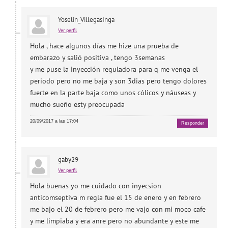
Yoselin_VillegasInga
Ver perfil
Hola , hace algunos días me hize una prueba de
embarazo y salió positiva , tengo 3semanas
y me puse la inyección reguladora para q me venga el
periodo pero no me baja y son 3dias pero tengo dolores
fuerte en la parte baja como unos cólicos y náuseas y
mucho sueño esty preocupada
20/09/2017 a las 17:04
Responder
gaby29
Ver perfil
Hola buenas yo me cuidado con inyecsion
anticomseptiva m regla fue el 15 de enero y en febrero
me bajo el 20 de febrero pero me vajo con mi moco cafe
y me limpiaba y era anre pero no abundante y este me