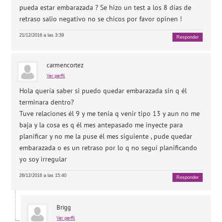
pueda estar embarazada ? Se hizo un test a los 8 días de
retraso salio negativo no se chicos por favor opinen !
21/12/2016 a las 3:39
Responder
carmencortez
Ver perfil
Hola quería saber si puedo quedar embarazada sin q él
terminara dentro?
Tuve relaciones él 9 y me tenia q venir tipo 13 y aun no me
baja y la cosa es q él mes antepasado me inyecte para
planificar y no me la puse él mes siguiente , pude quedar
embarazada o es un retraso por lo q no seguí planificando
yo soy irregular
26/12/2016 a las 15:40
Responder
Brigg
Ver perfil