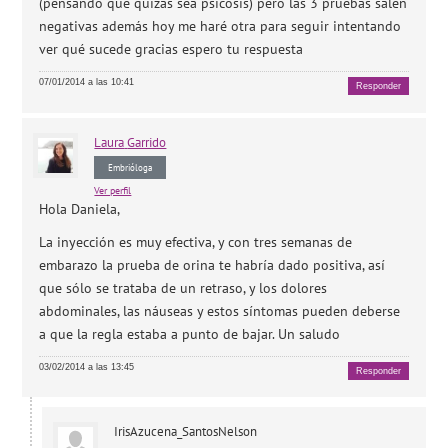
(pensando que quizás sea psicosis) pero las 3 pruebas salen
negativas además hoy me haré otra para seguir intentando
ver qué sucede gracias espero tu respuesta
07/01/2014 a las 10:41
Responder
Laura
Garrido
Embrióloga
Ver perfil
Hola Daniela,
La inyección es muy efectiva, y con tres semanas de
embarazo la prueba de orina te habría dado positiva, así
que sólo se trataba de un retraso, y los dolores
abdominales, las náuseas y estos síntomas pueden deberse
a que la regla estaba a punto de bajar. Un saludo
03/02/2014 a las 13:45
Responder
IrisAzucena_SantosNelson