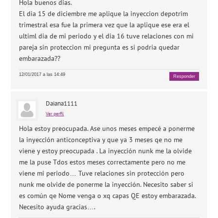
Hola buenos dias.
El dia 15 de diciembre me aplique la inyeccion depotrim
trimestral esa fue la primera vez que la aplique ese era el
ultiml dia de mi periodo y el dia 16 tuve relaciones con mi
pareja sin proteccion mi pregunta es si podria quedar
embarazada??
12/01/2017 a las 14:49
Responder
Daiana1111
Ver perfil
Hola estoy preocupada. Ase unos meses empecé a ponerme
la inyección anticonceptiva y que ya 3 meses qe no me
viene y estoy preocupada . La inyección nunk me la olvide
me la puse Tdos estos meses correctamente pero no me
viene mi periodo… Tuve relaciones sin protección pero
nunk me olvide de ponerme la inyección. Necesito saber si
es común qe Nome venga o xq capas QE estoy embarazada.
Necesito ayuda gracias….