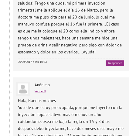
saludos! Tengo una duda, mi primera inyección
trimestral me la aplique el día 16 de Marzo, pero la
doctora me puso cita para el 20 de Junio, lo cual me
mantuvo confusa porque el 16 fue la primera…El caso
es que me la coloque el 20 como ella indico y ahora
tengo unos malestares, hace una semana me hice una
prueba de orina y salir negativo, pero sigo con dolor de
estomago y dolor en los ovarios….Ayuda!
30/06/2017 a las 15:33
Responder
Anónimo
Ver perfil
Hola, Buenas noches
Sucede que estoy preocupada, porque me inyecto con la
inyección Topacel, llevo mas o menos un año
cuídandome, osea me baja la regla un 15 y 8 días
después debo inyectarme, hace dos meses osea mayo me
bajo el 15 y me inyecte el 23 y en junio nuevamente me