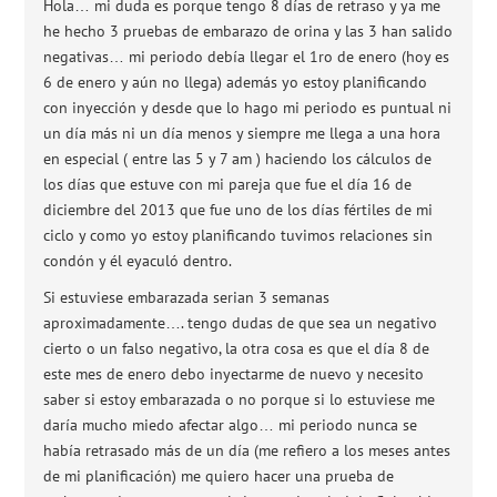
Hola… mi duda es porque tengo 8 días de retraso y ya me
he hecho 3 pruebas de embarazo de orina y las 3 han salido
negativas… mi periodo debía llegar el 1ro de enero (hoy es
6 de enero y aún no llega) además yo estoy planificando
con inyección y desde que lo hago mi periodo es puntual ni
un día más ni un día menos y siempre me llega a una hora
en especial ( entre las 5 y 7 am ) haciendo los cálculos de
los días que estuve con mi pareja que fue el día 16 de
diciembre del 2013 que fue uno de los días fértiles de mi
ciclo y como yo estoy planificando tuvimos relaciones sin
condón y él eyaculó dentro.
Si estuviese embarazada serian 3 semanas
aproximadamente…. tengo dudas de que sea un negativo
cierto o un falso negativo, la otra cosa es que el día 8 de
este mes de enero debo inyectarme de nuevo y necesito
saber si estoy embarazada o no porque si lo estuviese me
daría mucho miedo afectar algo… mi periodo nunca se
había retrasado más de un día (me refiero a los meses antes
de mi planificación) me quiero hacer una prueba de