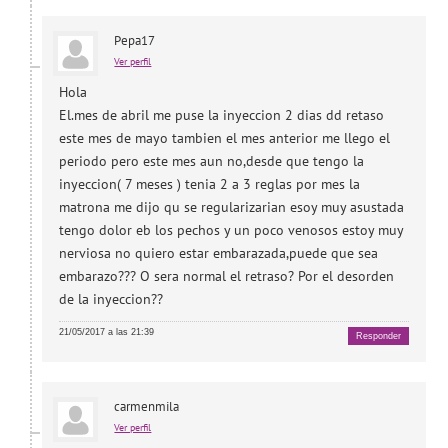
Pepa17
Ver perfil
Hola
El.mes de abril me puse la inyeccion 2 dias dd retaso
este mes de mayo tambien el mes anterior me llego el
periodo pero este mes aun no,desde que tengo la
inyeccion( 7 meses ) tenia 2 a 3 reglas por mes la
matrona me dijo qu se regularizarian esoy muy asustada
tengo dolor eb los pechos y un poco venosos estoy muy
nerviosa no quiero estar embarazada,puede que sea
embarazo??? O sera normal el retraso? Por el desorden
de la inyeccion??
21/05/2017 a las 21:39
Responder
carmenmila
Ver perfil