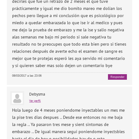
decirles que fue un retrazo de 2 meses el que tuve
prácticamente y igual me dio bomito mareo me dolían los
pechos pero llegue a mi conclusión que es psicológico por
miedo a quedar embarazada lo que ise ir al medico y pues
me dejo la prueba de embarazo y me la ise y salio negativa
alas semanas me bajo mi periodo si sale negativa tu
resultado no te preocupes que todo esta bien pero si tienes
relaciones después de averte echo el esamen de sangre es
mejor que te protejas esperó les aya servido mi comentario
y si quieren saber mas solo dejen un comentario bye
08/03/2017 a las 23:06
Responder
Debysma
Ver perfil
Hola luego de 4 meses poniendome inyectables un mes me
la pise tres dias despues .. Desde ese entonces no me baja
la regla .. Ya pasaron tres mese y sient sintomas de
embarazo .. De igual manera segui poniendome inyectsbles
hasta el.dia de hoy q posibilidades hay de q este