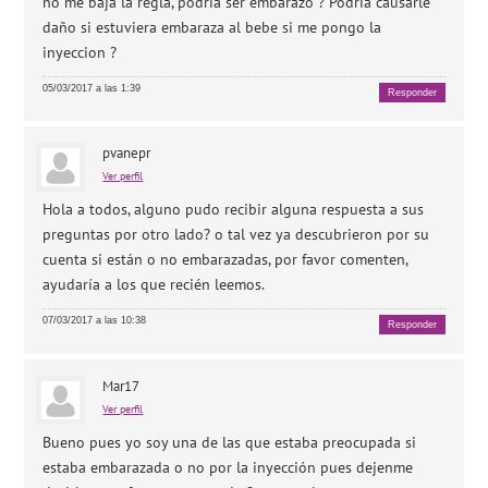
no me baja la regla, podria ser embarazo ? Podria causarle
daño si estuviera embaraza al bebe si me pongo la
inyeccion ?
05/03/2017 a las 1:39
Responder
pvanepr
Ver perfil
Hola a todos, alguno pudo recibir alguna respuesta a sus
preguntas por otro lado? o tal vez ya descubrieron por su
cuenta si están o no embarazadas, por favor comenten,
ayudaría a los que recién leemos.
07/03/2017 a las 10:38
Responder
Mar17
Ver perfil
Bueno pues yo soy una de las que estaba preocupada si
estaba embarazada o no por la inyección pues dejenme