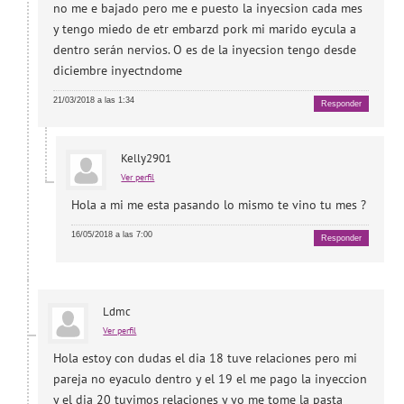
no me e bajado pero me e puesto la inyecsion cada mes
y tengo miedo de etr embarzd pork mi marido eycula a
dentro serán nervios. O es de la inyecsion tengo desde
diciembre inyectndome
21/03/2018 a las 1:34
Responder
Kelly2901
Ver perfil
Hola a mi me esta pasando lo mismo te vino tu mes ?
16/05/2018 a las 7:00
Responder
Ldmc
Ver perfil
Hola estoy con dudas el dia 18 tuve relaciones pero mi
pareja no eyaculo dentro y el 19 el me pago la inyeccion
y el dia 20 tuvimos relaciones y yo me tome la pasta