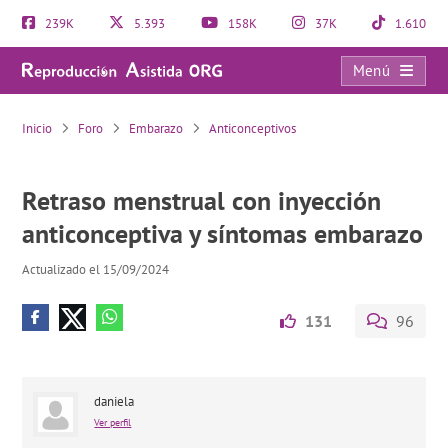
239K
5.393
158K
37K
1.610
Menú
Retraso menstrual con inyección anticonceptiva y síntomas embarazo
Inicio
Foro
Embarazo
Anticonceptivos
Retraso menstrual con inyección
anticonceptiva y síntomas embarazo
Actualizado el 15/09/2024
131
96
daniela
Ver perfil