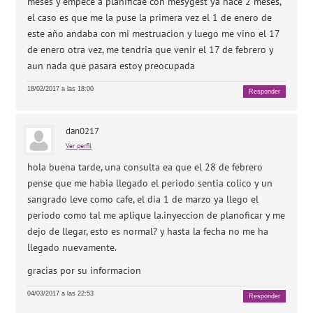
meses y empece a planificae con mesygest ya hace 2 meses,
el caso es que me la puse la primera vez el 1 de enero de
este año andaba con mi mestruacion y luego me vino el 17
de enero otra vez, me tendria que venir el 17 de febrero y
aun nada que pasara estoy preocupada
18/02/2017 a las 18:00
Responder
dan0217
Ver perfil
hola buena tarde, una consulta ea que el 28 de febrero
pense que me habia llegado el periodo sentia colico y un
sangrado leve como cafe, el dia 1 de marzo ya llego el
periodo como tal me aplique la.inyeccion de planoficar y me
dejo de llegar, esto es normal? y hasta la fecha no me ha
llegado nuevamente.
gracias por su informacion
04/03/2017 a las 22:53
Responder