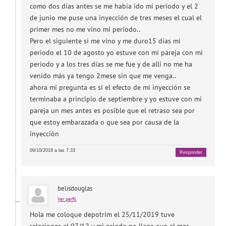
como dos días antes se me había ido mi periodo y el 2
de junio me puse una inyección de tres meses el cual el
primer mes no me vino mi periodo..
Pero el siguiente si me vino y me duro15 días mi
periodo el 10 de agosto yo estuve con mi pareja con mi
periodo y a los tres días se me fue y de alli no me ha
venido más ya tengo 2mese sin que me venga..
ahora mi pregunta es si el efecto de mi inyección se
terminaba a principio de septiembre y yo estuve con mi
pareja un mes antes es posible que el retraso sea por
que estoy embarazada o que sea por causa de la
inyección
09/10/2019 a las 7:33
Responder
belisdouglas
Ver perfil
Hola me coloque depotrim el 25/11/2019 tuve
relaciones el 07/12 y mi priodo no llega aun el mes