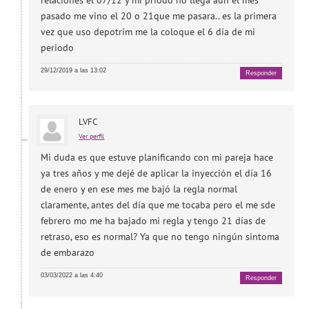
pasado me vino el 20 o 21que me pasara.. es la primera
vez que uso depotrim me la coloque el 6 dia de mi
periodo
29/12/2019 a las 13:02
Responder
LVFC
Ver perfil
Mi duda es que estuve planificando con mi pareja hace
ya tres años y me dejé de aplicar la inyección el día 16
de enero y en ese mes me bajó la regla normal
claramente, antes del día que me tocaba pero el me sde
febrero mo me ha bajado mi regla y tengo 21 días de
retraso, eso es normal? Ya que no tengo ningún sintoma
de embarazo
03/03/2022 a las 4:40
Responder