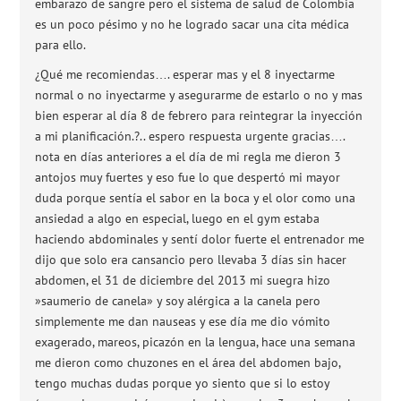
embarazo de sangre pero el sistema de salud de Colombia
es un poco pésimo y no he logrado sacar una cita médica
para ello.
¿Qué me recomiendas…. esperar mas y el 8 inyectarme
normal o no inyectarme y asegurarme de estarlo o no y mas
bien esperar al día 8 de febrero para reintegrar la inyección
a mi planificación.?.. espero respuesta urgente gracias….
nota en días anteriores a el día de mi regla me dieron 3
antojos muy fuertes y eso fue lo que despertó mi mayor
duda porque sentía el sabor en la boca y el olor como una
ansiedad a algo en especial, luego en el gym estaba
haciendo abdominales y sentí dolor fuerte el entrenador me
dijo que solo era cansancio pero llevaba 3 días sin hacer
abdomen, el 31 de diciembre del 2013 mi suegra hizo
»saumerio de canela» y soy alérgica a la canela pero
simplemente me dan nauseas y ese día me dio vómito
exagerado, mareos, picazón en la lengua, hace una semana
me dieron como chuzones en el área del abdomen bajo,
tengo muchas dudas porque yo siento que si lo estoy