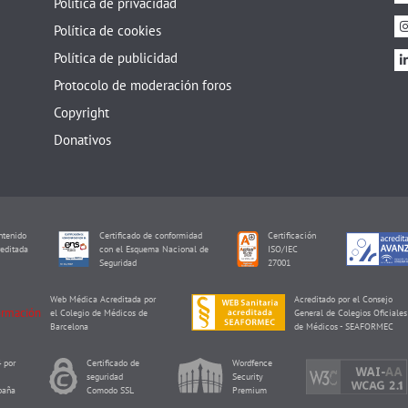
Política de privacidad
Política de cookies
Política de publicidad
Protocolo de moderación foros
Copyright
Donativos
tenido
Certificado de conformidad
Certificación
editada
con el Esquema Nacional de
ISO/IEC
I
Seguridad
27001
Web Médica Acreditada por
Acreditado por el Consejo
el Colegio de Médicos de
General de Colegios Oficiales
Barcelona
de Médicos - SEAFORMEC
 por
Certificado de
Wordfence
seguridad
Security
paña
Comodo SSL
Premium