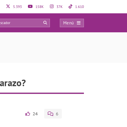
5.393
158K
37K
1.610
Menú
0
barazo?
24
6