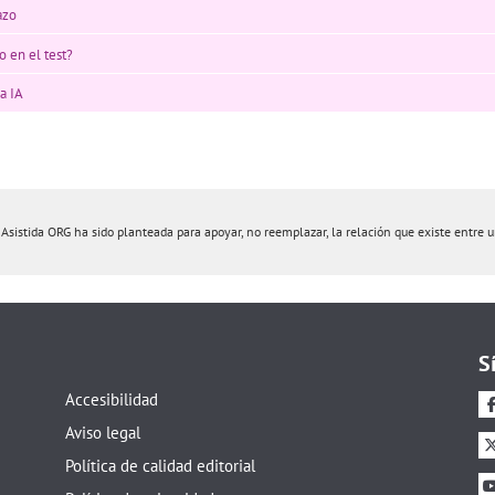
azo
o en el test?
a IA
istida ORG ha sido planteada para apoyar, no reemplazar, la relación que existe entre un 
S
Accesibilidad
Aviso legal
Política de calidad editorial