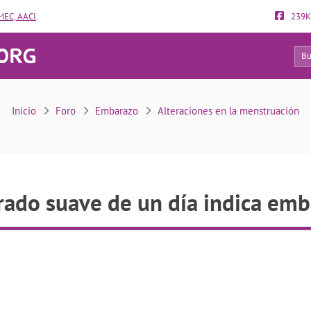
EC, AACI
.
239K
18
¿Sangrado suave de un día indica embarazo?
Inicio
Foro
Embarazo
Alteraciones en la menstruación
ado suave de un día indica em