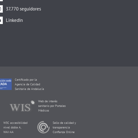
37.770 seguidores
LinkedIn
Certificado por la
Agencia de Calidad
Sanitaria de Andalucía
Web de interés
sanitario por Portales
Médicos
W3C accesibilidad
Sello de calidad y
nivel doble A,
transparencia
WAI-AA
Confianza Online