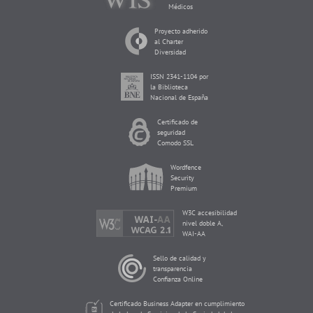
Médicos
Proyecto adherido
al Charter
Diversidad
ISSN 2341-1104 por
la Biblioteca
Nacional de España
Certificado de
seguridad
Comodo SSL
Wordfence
Security
Premium
W3C accesibilidad
nivel doble A,
WAI-AA
Sello de calidad y
transparencia
Confianza Online
Certificado Business Adapter en cumplimiento