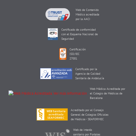
Web de Contenido
Médico acreditada
por la AACI
Certificado de conformidad
con el Esquema Nacional de
Seguridad
Certificación
ISO/IEC
27001
Certificado por la
Agencia de Calidad
Sanitaria de Andalucía
Web Médica Acreditada por
el Colegio de Médicos de
Barcelona
Acreditado por el Consejo
General de Colegios Oficiales
de Médicos - SEAFORMEC
Web de interés
sanitario por Portales