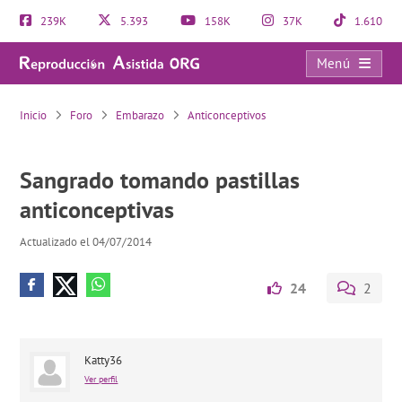
239K
5.393
158K
37K
1.610
Menú
Sangrado tomando pastillas anticonceptivas
Inicio
Foro
Embarazo
Anticonceptivos
Sangrado tomando pastillas
anticonceptivas
Actualizado el 04/07/2014
24
2
Katty36
Ver perfil