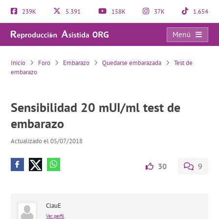
239K
5.391
158K
37K
1.654
Menú
Sensibilidad 20 mUI/ml test de embarazo
Inicio
Foro
Embarazo
Quedarse embarazada
Test de
embarazo
Sensibilidad 20 mUI/ml test de
embarazo
Actualizado el 05/07/2018
30
9
ClauE
Ver perfil