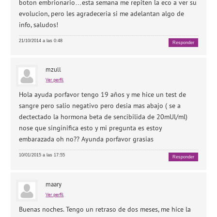
boton embrionario…esta semana me repiten la eco a ver su
evolucion, pero les agradeceria si me adelantan algo de
info, saludos!
21/10/2014 a las 0:48
Responder
mzull
Ver perfil
Hola ayuda porfavor tengo 19 años y me hice un test de
sangre pero salio negativo pero desia mas abajo ( se a
dectectado la hormona beta de sencibilida de 20mUl/ml)
nose que singinifica esto y mi pregunta es estoy
embarazada oh no?? Ayunda porfavor grasias
10/01/2015 a las 17:55
Responder
maary
Ver perfil
Buenas noches. Tengo un retraso de dos meses, me hice la