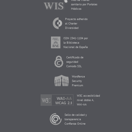
sanitario por Portales
Médicos
Proyecto adherido
al Charter
Diversidad
ISSN 2341-1104 por
la Biblioteca
Nacional de España
Certificado de
seguridad
Comodo SSL
Wordfence
Security
Premium
W3C accesibilidad
nivel doble A,
WAI-AA
Sello de calidad y
transparencia
Confianza Online