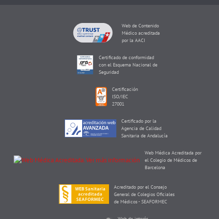
Web de Contenido
Médico acreditada
por la AACI
Certificado de conformidad
con el Esquema Nacional de
Seguridad
Certificación
ISO/IEC
27001
Certificado por la
Agencia de Calidad
Sanitaria de Andalucía
Web Médica Acreditada por
el Colegio de Médicos de
Barcelona
Acreditado por el Consejo
General de Colegios Oficiales
de Médicos - SEAFORMEC
Web de interés