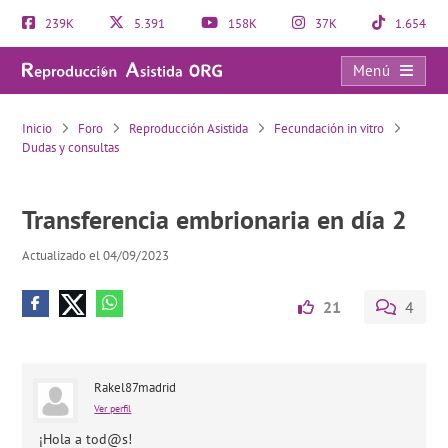
239K
5.391
158K
37K
1.654
Menú
Transferencia embrionaria en día 2
Inicio
Foro
Reproducción Asistida
Fecundación in vitro
Dudas y consultas
Transferencia embrionaria en día 2
Actualizado el 04/09/2023
21
4
Rakel87madrid
Ver perfil
¡Hola a tod@s!