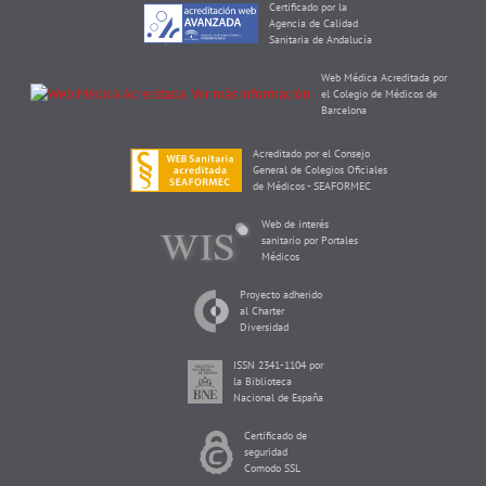
Certificado por la
Agencia de Calidad
Sanitaria de Andalucía
Web Médica Acreditada por
el Colegio de Médicos de
Barcelona
Acreditado por el Consejo
General de Colegios Oficiales
de Médicos - SEAFORMEC
Web de interés
sanitario por Portales
Médicos
Proyecto adherido
al Charter
Diversidad
ISSN 2341-1104 por
la Biblioteca
Nacional de España
Certificado de
seguridad
Comodo SSL