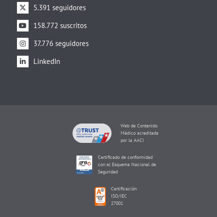
5.391 seguidores
158.772 suscritos
37.776 seguidores
LinkedIn
Web de Contenido
Médico acreditada
por la AACI
Certificado de conformidad
con el Esquema Nacional de
Seguridad
Certificación
ISO/IEC
27001