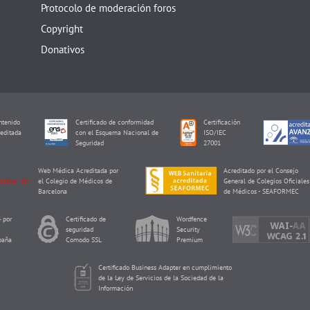
Protocolo de moderación foros
Copyright
Donativos
tenido
Certificado de conformidad
Certificación
editada
con el Esquema Nacional de
ISO/IEC
I
Seguridad
27001
Web Médica Acreditada por
Acreditado por el Consejo
el Colegio de Médicos de
General de Colegios Oficiales
Barcelona
de Médicos - SEAFORMEC
 por
Certificado de
Wordfence
seguridad
Security
paña
Comodo SSL
Premium
Certificado Business Adapter en cumplimiento
de la Ley de Servicios de la Sociedad de la
Información