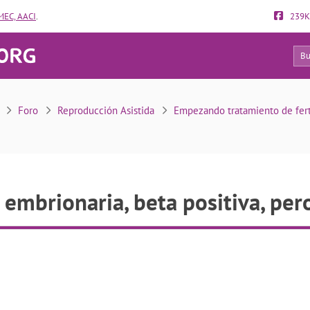
EC, AACI
.
239K
10
cia embrionaria, beta positiva, pero no evolutiva
Foro
Reproducción Asistida
Empezando tratamiento de fert
 embrionaria, beta positiva, per