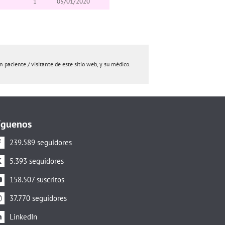
1
05/01/2020
paciente / visitante de este sitio web, y su médico.
íguenos
239.589 seguidores
5.393 seguidores
158.507 suscritos
37.770 seguidores
LinkedIn