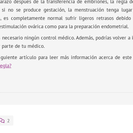
razo después de la transferencia de embriones, la regla de
 si no se produce gestación, la menstruación tenga luga
o, es completamente normal sufrir ligeros retrasos debid
 estimulación ovárica como para la preparación endometrial.
s necesario ningún control médico. Además, podrías volver a in
r parte de tu médico.
siguiente artículo para leer más información acerca de est
regla?
2