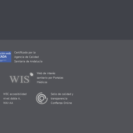
Certificado por la
Agencia de Calidad
Sanitaria de Andalucía
Web de interés
sanitario por Portales
Médicos
W3C accesibilidad
Sello de calidad y
nivel doble A,
transparencia
WAI-AA
Confianza Online