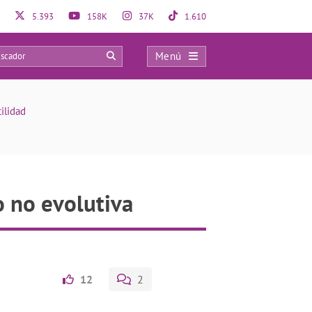
5.393
158K
37K
1.610
Menú
0
ilidad
o no evolutiva
12
2