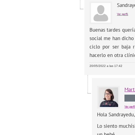
Sandray
Ver perfil
Buenas tardes quería
social me han dicho
ciclo por ser baja 
hacerlo en otra clíni
20/05/2022 a las 17:42
Mart
Ver perfi
Hola Sandrayedu,
Lo siento muchís
un bebé.