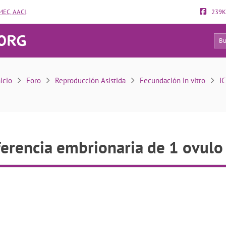
EC, AACI
.
239K
8
Transferencia embrionaria de 1 ovulo tipo A
nicio
Foro
Reproducción Asistida
Fecundación in vitro
IC
ferencia embrionaria de 1 ovulo 