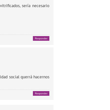
trificados, sería necesario
Responder
idad social querrá hacernos
Responder