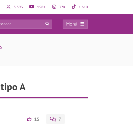
5.393
158K
37K
1.610
Menú
0
SI
tipo A
15
7