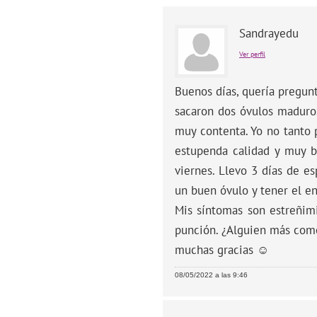
Sandrayedu
Ver perfil
Buenos días, quería pregunt
sacaron dos óvulos maduros
muy contenta. Yo no tanto 
estupenda calidad y muy bo
viernes. Llevo 3 días de e
un buen óvulo y tener el e
Mis síntomas son estreñimi
punción. ¿Alguien más como
muchas gracias ☺️
08/05/2022 a las 9:46