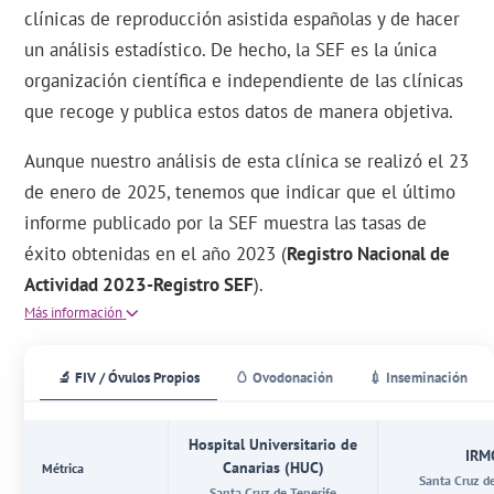
clínicas de reproducción asistida españolas y de hacer
un análisis estadístico. De hecho, la SEF es la única
organización científica e independiente de las clínicas
que recoge y publica estos datos de manera objetiva.
Aunque nuestro análisis de esta clínica se realizó el 23
de enero de 2025, tenemos que indicar que el último
informe publicado por la SEF muestra las tasas de
éxito obtenidas en el año 2023 (
Registro Nacional de
Actividad 2023-Registro SEF
).
Más información
🔬 FIV / Óvulos Propios
🥚 Ovodonación
💉 Inseminación
Hospital Universitario de
IRM
Canarias (HUC)
Métrica
Santa Cruz d
Santa Cruz de Tenerife