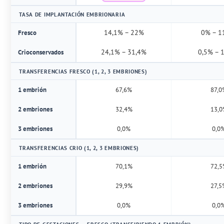
TASA DE IMPLANTACIÓN EMBRIONARIA
14,1% – 22%
0% – 1
Fresco
24,1% – 31,4%
0,5% – 
Crioconservados
TRANSFERENCIAS FRESCO (1, 2, 3 EMBRIONES)
1 embrión
67,6%
87,0
2 embriones
32,4%
13,
3 embriones
0,0%
0,0
TRANSFERENCIAS CRIO (1, 2, 3 EMBRIONES)
1 embrión
70,1%
72,
2 embriones
29,9%
27,5
3 embriones
0,0%
0,0