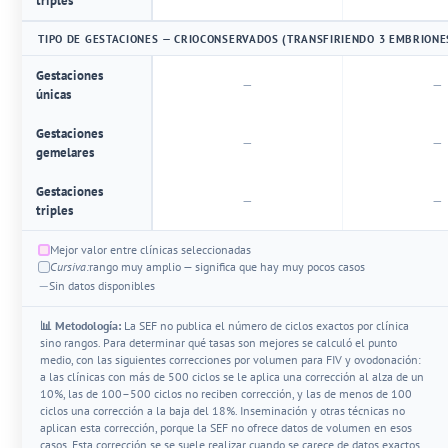
triples
TIPO DE GESTACIONES — CRIOCONSERVADOS (TRANSFIRIENDO 3 EMBRIONE
Gestaciones
—
—
únicas
Gestaciones
—
—
gemelares
Gestaciones
—
—
triples
Mejor valor entre clínicas seleccionadas
Cursiva:
rango muy amplio — significa que hay muy pocos casos
—
Sin datos disponibles
📊 Metodología:
La SEF no publica el número de ciclos exactos por clínica
sino rangos. Para determinar qué tasas son mejores se calculó el punto
medio, con las siguientes correcciones por volumen para FIV y ovodonación:
a las clínicas con más de 500 ciclos se le aplica una corrección al alza de un
10%, las de 100–500 ciclos no reciben corrección, y las de menos de 100
ciclos una corrección a la baja del 18%. Inseminación y otras técnicas no
aplican esta corrección, porque la SEF no ofrece datos de volumen en esos
casos. Esta corrección se se suele realizar cuando se carece de datos exactos