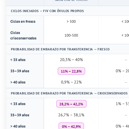
CICLOS INICIADOS — FIV CON ÓVULOS PROPIOS
Ciclos en fresco
> 500
< 10
Ciclos
100-500
< 10
crioconservados
PROBABILIDAD DE EMBARAZO POR TRANSFERENCIA — FRESCO
20,3% – 40%
< 35 años
—
11% – 22,8%
0% – 2
35–39 años
0,9% – 22%
> 40 años
—
PROBABILIDAD DE EMBARAZO POR TRANSFERENCIA — CRIOCONSERVADOS
28,2% – 42,2%
1% – 5
< 35 años
26,7% – 38,1%
35–39 años
—
0% – 42,9%
0% – 4
> 40 años