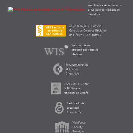
Web Médica Acreditada por
el Colegio de Médicos de
Barcelona
Acreditado por el Consejo
General de Colegios Oficiales
de Médicos - SEAFORMEC
Web de interés
sanitario por Portales
Médicos
Proyecto adherido
al Charter
Diversidad
ISSN 2341-1104 por
la Biblioteca
Nacional de España
Certificado de
seguridad
Comodo SSL
Wordfence
Security
Premium