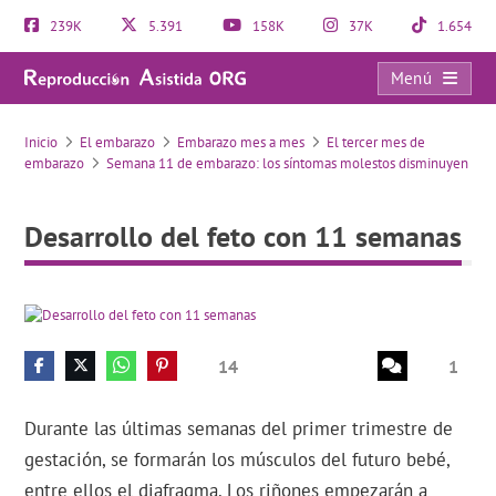
239K
5.391
158K
37K
1.654
Menú
Desarrollo del feto con 11 semanas
Inicio
El embarazo
Embarazo mes a mes
El tercer mes de
embarazo
Semana 11 de embarazo: los síntomas molestos disminuyen
Desarrollo del feto con 11 semanas
14
1
Durante las últimas semanas del primer trimestre de
gestación, se formarán los músculos del futuro bebé,
entre ellos el diafragma. Los riñones empezarán a