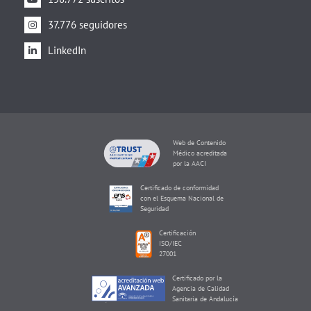
37.776 seguidores
LinkedIn
Web de Contenido
Médico acreditada
por la AACI
Certificado de conformidad
con el Esquema Nacional de
Seguridad
Certificación
ISO/IEC
27001
Certificado por la
Agencia de Calidad
Sanitaria de Andalucía