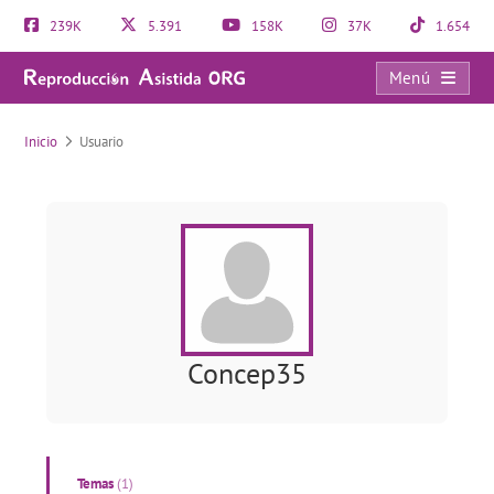
239K
5.391
158K
37K
1.654
Menú
Usuario
Inicio
Usuario
Concep35
Temas
(1)