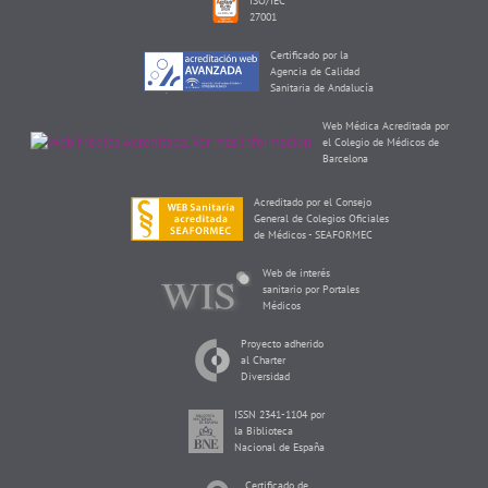
ISO/IEC
27001
Certificado por la
Agencia de Calidad
Sanitaria de Andalucía
Web Médica Acreditada por
el Colegio de Médicos de
Barcelona
Acreditado por el Consejo
General de Colegios Oficiales
de Médicos - SEAFORMEC
Web de interés
sanitario por Portales
Médicos
Proyecto adherido
al Charter
Diversidad
ISSN 2341-1104 por
la Biblioteca
Nacional de España
Certificado de