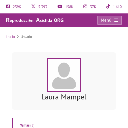
239K
5.393
158K
37K
1.610
Menú
Usuario
Inicio
Usuario
Laura Mampel
Temas
(3)