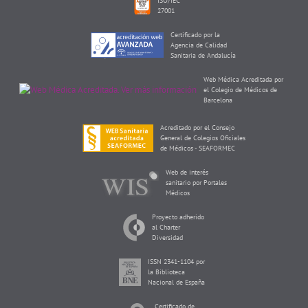
ISO/IEC
27001
Certificado por la
Agencia de Calidad
Sanitaria de Andalucía
Web Médica Acreditada por
el Colegio de Médicos de
Barcelona
Acreditado por el Consejo
General de Colegios Oficiales
de Médicos - SEAFORMEC
Web de interés
sanitario por Portales
Médicos
Proyecto adherido
al Charter
Diversidad
ISSN 2341-1104 por
la Biblioteca
Nacional de España
Certificado de