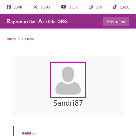
239K
5.393
158K
37K
1.610
Menú
Usuario
Inicio
Usuario
Sandri87
Temas
(2)