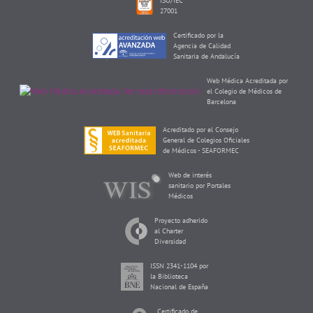
ISO/IEC
27001
Certificado por la
Agencia de Calidad
Sanitaria de Andalucía
Web Médica Acreditada por
el Colegio de Médicos de
Barcelona
Acreditado por el Consejo
General de Colegios Oficiales
de Médicos - SEAFORMEC
Web de interés
sanitario por Portales
Médicos
Proyecto adherido
al Charter
Diversidad
ISSN 2341-1104 por
la Biblioteca
Nacional de España
Certificado de