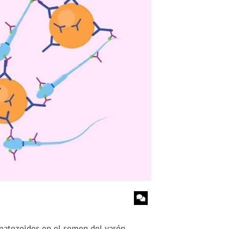
rmatozoides en el semen del varón.