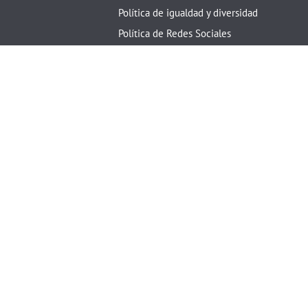
Política de igualdad y diversidad
Política de Redes Sociales
Contacto
Web de Con
Médico acr
por la AAC
Proyecto adherido
ISSN 2341-1104
al Charter
la Biblioteca
Diversidad
Nacional de Es