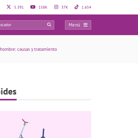
5.391
158K
37K
1.654
Menú
0
 hombre: causas y tratamiento
oides