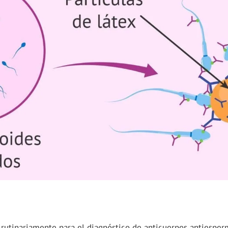
a rutinariamente para el diagnóstico de anticuerpos antiespe