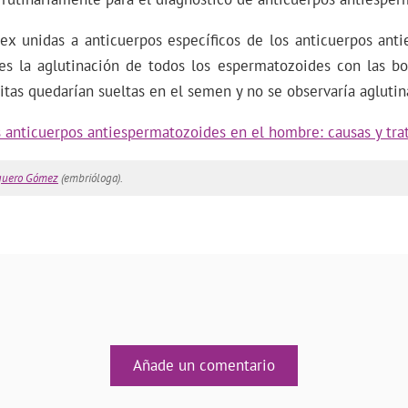
tex unidas a anticuerpos específicos de los anticuerpos ant
es la aglutinación de todos los espermatozoides con las bol
itas quedarían sueltas en el semen y no se observaría aglutin
 anticuerpos antiespermatozoides en el hombre: causas y tr
quero Gómez
(embrióloga).
Añade un comentario