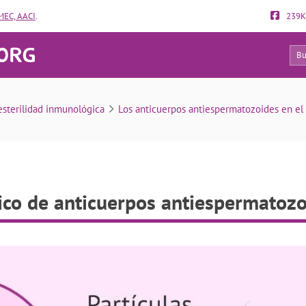
EC, AACI
.
239K
10
diagnóstico de anticuerpos antiespermatozoides
esterilidad inmunológica
Los anticuerpos antiespermatozoides en el
ico de anticuerpos antiespermatoz