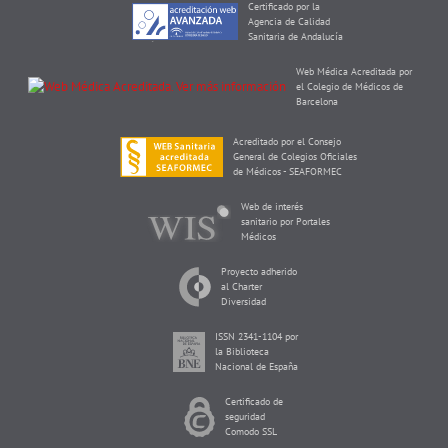
Certificado por la
Agencia de Calidad
Sanitaria de Andalucía
Web Médica Acreditada por
el Colegio de Médicos de
Barcelona
Acreditado por el Consejo
General de Colegios Oficiales
de Médicos - SEAFORMEC
Web de interés
sanitario por Portales
Médicos
Proyecto adherido
al Charter
Diversidad
ISSN 2341-1104 por
la Biblioteca
Nacional de España
Certificado de
seguridad
Comodo SSL