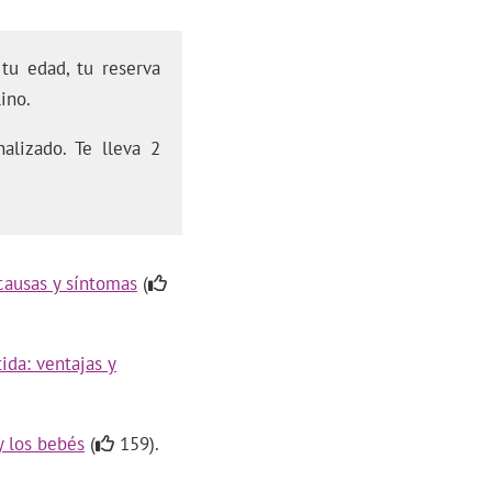
tu edad, tu reserva
ino.
alizado. Te lleva 2
causas y síntomas
(
ida: ventajas y
y los bebés
(
159).