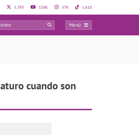
5.393
158K
37K
1.610
Menú
0
maturo cuando son