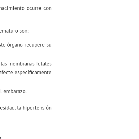
nacimiento ocurre con
rematuro son:
ste órgano recupere su
 las membranas fetales
afecte específicamente
el embarazo.
esidad, la hipertensión
.