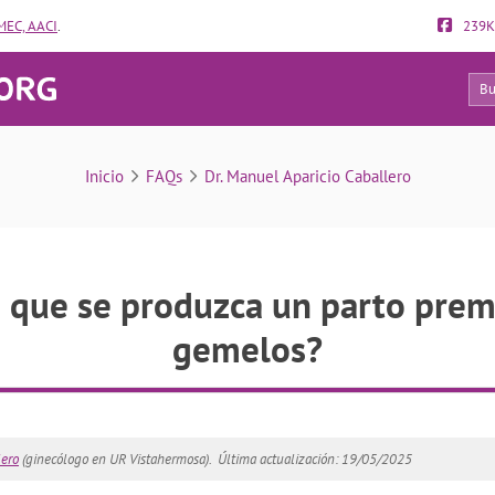
EC, AACI
.
239K
138
FAQs
Inicio
FAQs
Dr. Manuel Aparicio Caballero
 que se produzca un parto pre
gemelos?
lero
(ginecólogo en UR Vistahermosa).
Última actualización: 19/05/2025