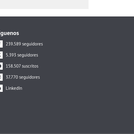
íguenos
239.589 seguidores
5.393 seguidores
158.507 suscritos
37.770 seguidores
LinkedIn