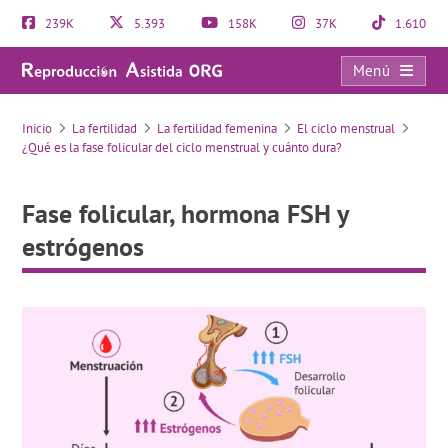
239K
5.393
158K
37K
1.610
Menú
Fase folicular, hormona FSH y estrógenos
Inicio
La fertilidad
La fertilidad femenina
El ciclo menstrual
¿Qué es la fase folicular del ciclo menstrual y cuánto dura?
Fase folicular, hormona FSH y
estrógenos