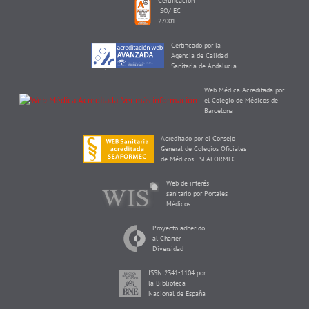
Certificación
ISO/IEC
27001
Certificado por la
Agencia de Calidad
Sanitaria de Andalucía
Web Médica Acreditada por
el Colegio de Médicos de
Barcelona
Acreditado por el Consejo
General de Colegios Oficiales
de Médicos - SEAFORMEC
Web de interés
sanitario por Portales
Médicos
Proyecto adherido
al Charter
Diversidad
ISSN 2341-1104 por
la Biblioteca
Nacional de España