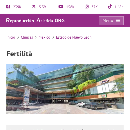
239K
5.391
158K
37K
1.654
Menú
Fertilità
Inicio
Clínicas
México
Estado de Nuevo León
Fertilità