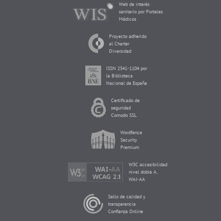
Web de interés
sanitario por Portales
Médicos
Proyecto adherido
al Charter
Diversidad
ISSN 2341-1104 por
la Biblioteca
Nacional de España
Certificado de
seguridad
Comodo SSL
Wordfence
Security
Premium
W3C accesibilidad
nivel doble A,
WAI-AA
Sello de calidad y
transparencia
Confianza Online