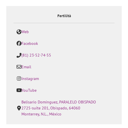
Fertilità
Web
Facebook
(81) 23·52·74·55
Email
Instagram
YouTube
Belisario Domínguez, PARALELO OBISPADO
2725-suite 201, Obispado, 64060
Monterrey, N.L., México