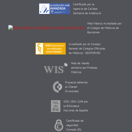
Certificado por la
Agencia de Calidad
Sanitaria de Andalucía
Web Médica Acreditada por
el Colegio de Médicos de
Barcelona
Acreditado por el Consejo
General de Colegios Oficiales
de Médicos - SEAFORMEC
Web de interés
sanitario por Portales
Médicos
Proyecto adherido
al Charter
Diversidad
ISSN 2341-1104 por
la Biblioteca
Nacional de España
Certificado de
seguridad
Comodo SSL