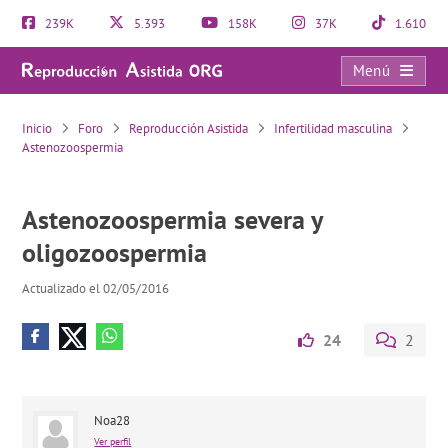
239K
5.393
158K
37K
1.610
Menú
Astenozoospermia severa y oligozoospermia
Inicio
Foro
Reproducción Asistida
Infertilidad masculina
Astenozoospermia
Astenozoospermia severa y
oligozoospermia
Actualizado el 02/05/2016
24
2
Noa28
Ver perfil