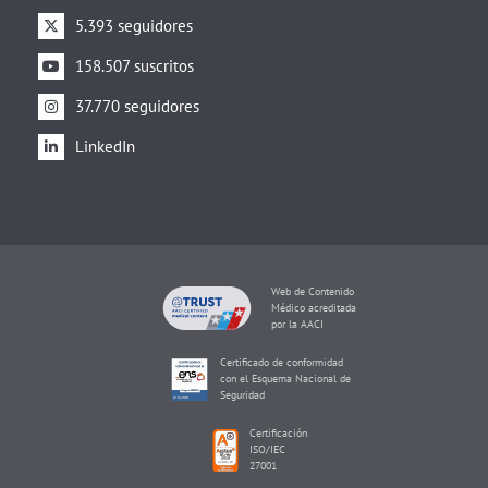
5.393 seguidores
158.507 suscritos
37.770 seguidores
LinkedIn
Web de Contenido
Médico acreditada
por la AACI
Certificado de conformidad
con el Esquema Nacional de
Seguridad
Certificación
ISO/IEC
27001