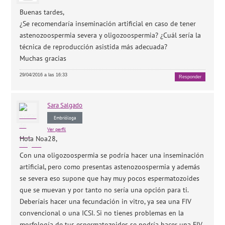
Buenas tardes,
¿Se recomendaría inseminación artificial en caso de tener
astenozoospermia severa y oligozoospermia? ¿Cuál sería la
técnica de reproducción asistida más adecuada?
Muchas gracias
29/04/2016 a las 16:33
Responder
Sara
Salgado
Embrióloga
Ver perfil
Hola Noa28,
Con una oligozoospermia se podría hacer una inseminación
artificial, pero como presentas astenozoospermia y además
se severa eso supone que hay muy pocos espermatozoides
que se muevan y por tanto no sería una opción para ti.
Deberíais hacer una fecundación in vitro, ya sea una FIV
convencional o una ICSI. Si no tienes problemas en la
morfología de tus espermatozoides se podría hacer una FIV