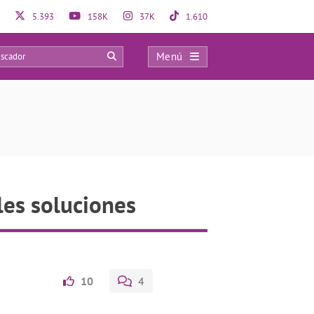
5.393
158K
37K
1.610
Menú
0
les soluciones
10
4