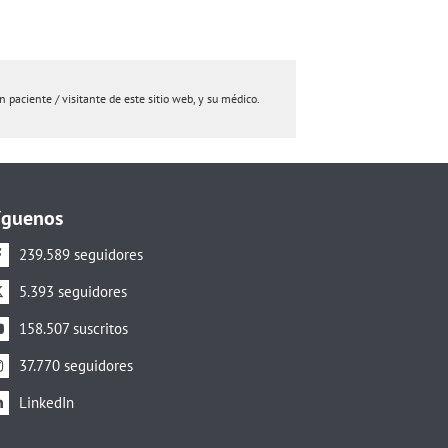
paciente / visitante de este sitio web, y su médico.
íguenos
239.589 seguidores
5.393 seguidores
158.507 suscritos
37.770 seguidores
LinkedIn