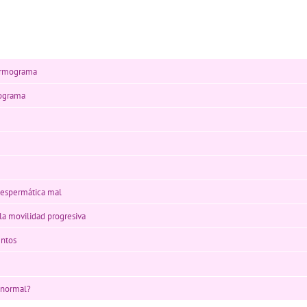
permograma
mograma
n espermática mal
la movilidad progresiva
ntos
 normal?