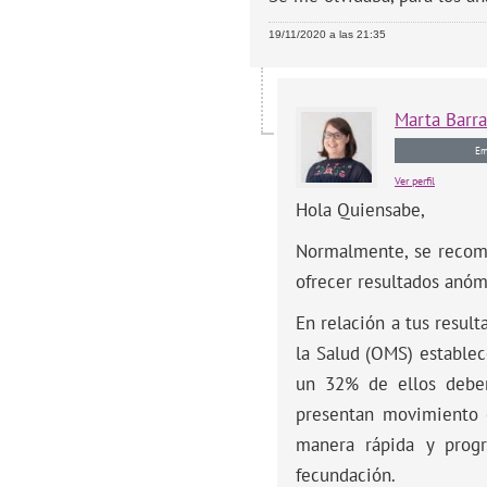
19/11/2020 a las 21:35
Marta
Barr
Em
Ver perfil
Hola Quiensabe,
Normalmente, se recomi
ofrecer resultados anóm
En relación a tus resul
la Salud (OMS) estable
un 32% de ellos deben
presentan movimiento 
manera rápida y progr
fecundación.