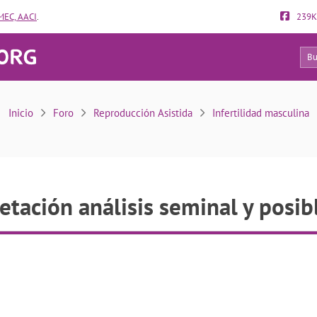
EC, AACI
.
239K
6
pretación análisis seminal y posibles soluciones
Inicio
Foro
Reproducción Asistida
Infertilidad masculina
etación análisis seminal y posib