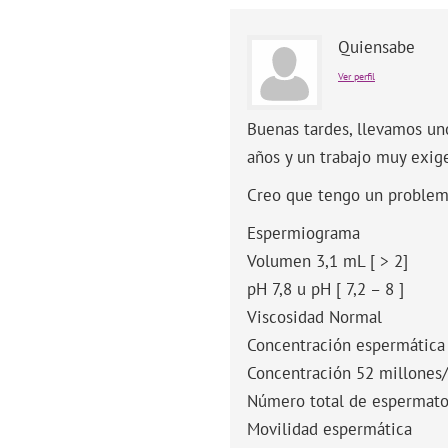
Quiensabe
Ver perfil
Buenas tardes, llevamos un
años y un trabajo muy exig
Creo que tengo un problema
Espermiograma
Volumen 3,1 mL [ > 2]
pH 7,8 u pH [ 7,2 – 8 ]
Viscosidad Normal
Concentración espermática
Concentración 52 millones/
Número total de espermato
Movilidad espermática