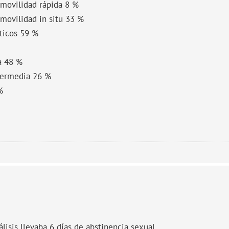
movilidad rápida 8 %
movilidad in situ 33 %
ticos 59 %
a 48 %
termedia 26 %
%
lisis llevaba 6 días de abstinencia sexual.