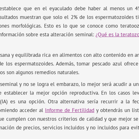
 establece que en el eyaculado debe haber al menos un 
esultados muestran que solo el 2% de los espermatozoides t
ones morfológicas. Esto es lo que se conoce como teratooz
información sobre esta alteración seminal:
¿Qué es la teratoz
 sana y equilibrada rica en alimentos con alto contenido en 
de los espermatozoides. Además, tomar pescado azul ofrece 
tos son algunos remedios naturales.
seminal y no se logra el embarazo, lo mejor será acudir a un 
e establecer la mejor opción reproductiva. En los casos le
 (IA) es una opción. Otra alternativa sería recurrir a la fe
comiendo acceder al
Informe de Fertilidad
y obtendrás un list
ue cumplen con nuestros criterios de calidad y que mejor se
ación de precios, servicios incluidos y no incluidos para evit