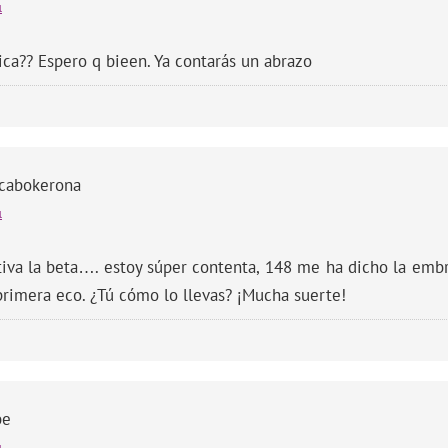
l
ica?? Espero q bieen. Ya contarás un abrazo
icabokerona
l
tiva la beta…. estoy súper contenta, 148 me ha dicho la embr
 primera eco. ¿Tú cómo lo llevas? ¡Mucha suerte!
be