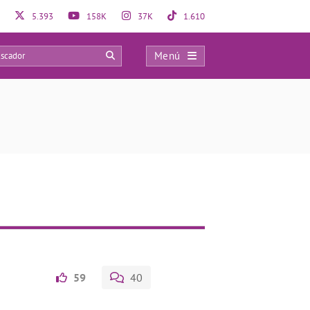
5.393
158K
37K
1.610
Menú
0
59
40