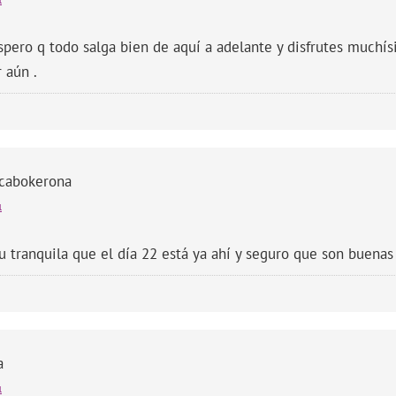
l
spero q todo salga bien de aquí a adelante y disfrutes muchís
 aún .
icabokerona
l
u tranquila que el día 22 está ya ahí y seguro que son buenas
a
l