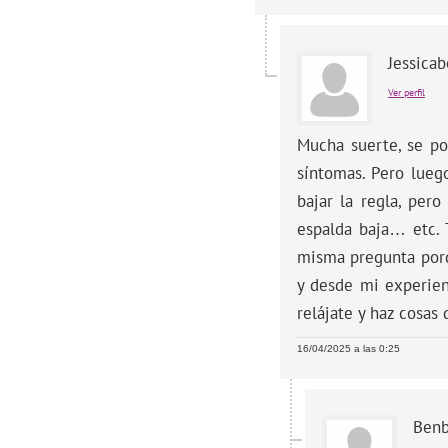
Jessica
Ver perfil
Mucha suerte, se po
síntomas. Pero lueg
bajar la regla, per
espalda baja… etc. T
misma pregunta porq
y desde mi experien
relájate y haz cosas
16/04/2025 a las 0:25
Ben