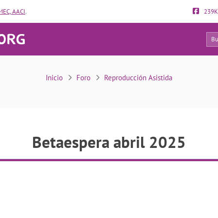
EC, AACI
.
239K
19
Betaespera abril 2025
Inicio
Foro
Reproducción Asistida
Betaespera abril 2025