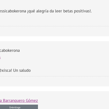
sicabokerona ¡qué alegría da leer betas positivas!.
icabokerona
l
xisca! Un saludo
a
Barranquero Gómez
Embrióloga