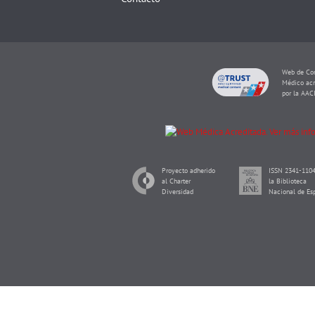
Web de Con
Médico acr
por la AAC
Proyecto adherido
ISSN 2341-1104
al Charter
la Biblioteca
Diversidad
Nacional de Es