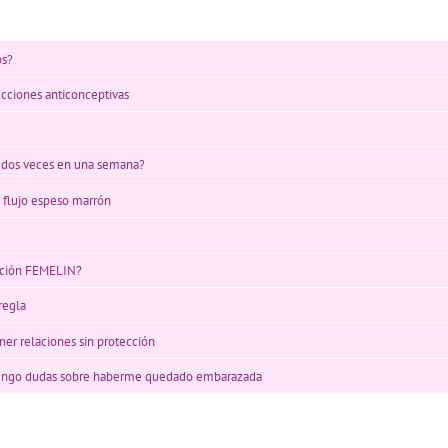
os?
ecciones anticonceptivas
vo dos veces en una semana?
 flujo espeso marrón
ección FEMELIN?
regla
ner relaciones sin protección
 tengo dudas sobre haberme quedado embarazada