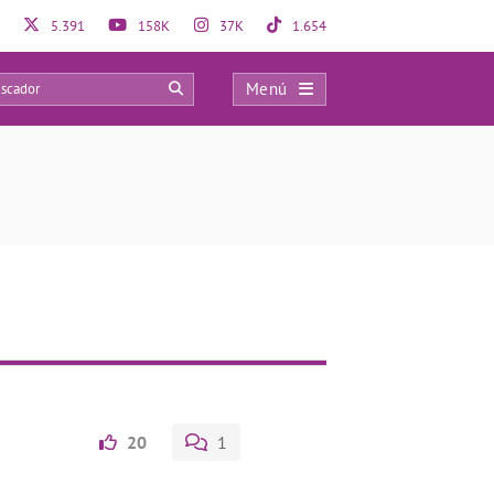
5.391
158K
37K
1.654
Menú
0
20
1