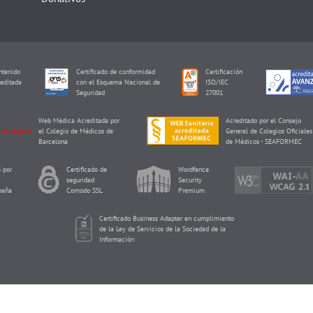
tenido
Certificado de conformidad
Certificación
editada
con el Esquema Nacional de
ISO/IEC
I
Seguridad
27001
Web Médica Acreditada por
Acreditado por el Consejo
el Colegio de Médicos de
General de Colegios Oficiales
Barcelona
de Médicos - SEAFORMEC
 por
Certificado de
Wordfence
seguridad
Security
paña
Comodo SSL
Premium
Certificado Business Adapter en cumplimiento
de la Ley de Servicios de la Sociedad de la
Información
Reproducción Asistida ORG Copyright © 2026 de Eureka Fertility.