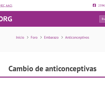
EC, AACI
.
239K
19
Cambio de anticonceptivas
Inicio
Foro
Embarazo
Anticonceptivos
Cambio de anticonceptivas