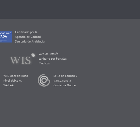
Certificado por la
Agencia de Calidad
Sanitaria de Andalucía
Web de interés
sanitario por Portales
Médicos
W3C accesibilidad
Sello de calidad y
nivel doble A,
transparencia
WAI-AA
Confianza Online