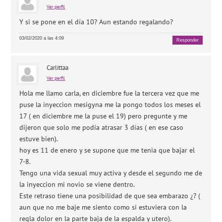
Ver perfil
Y si se pone en el día 10? Aun estando regalando?
03/02/2020 a las 4:09
Responder
Carlittaa
Ver perfil
Hola me llamo carla, en diciembre fue la tercera vez que me
puse la inyeccion mesigyna me la pongo todos los meses el
17 ( en diciembre me la puse el 19) pero pregunte y me
dijeron que solo me podía atrasar 3 días ( en ese caso
estuve bien).
hoy es 11 de enero y se supone que me tenia que bajar el
7-8.
Tengo una vida sexual muy activa y desde el segundo me de
la inyeccion mi novio se viene dentro.
Este retraso tiene una posibilidad de que sea embarazo ¿? (
aun que no me baje me siento como si estuviera con la
regla dolor en la parte baja de la espalda y utero).