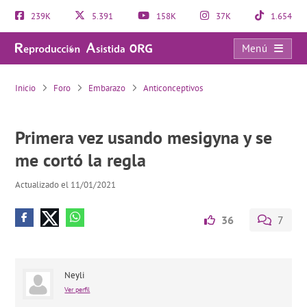
239K
5.391
158K
37K
1.654
Menú
Primera vez usando mesigyna y se me cortó la regla
Inicio
Foro
Embarazo
Anticonceptivos
Primera vez usando mesigyna y se
me cortó la regla
Actualizado el 11/01/2021
36
7
Neyli
Ver perfil