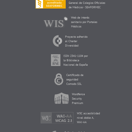
General de Colegios Oficiales
de Médicos - SEAFORMEC
Web de interés
sanitario por Portales
Médicos
Proyecto adherido
al Charter
Diversidad
ISSN 2341-1104 por
la Biblioteca
Nacional de España
Certificado de
seguridad
Comodo SSL
Wordfence
Security
Premium
W3C accesibilidad
nivel doble A,
WAI-AA