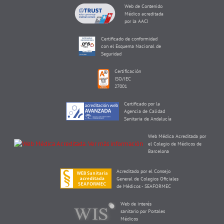
Web de Contenido
Médico acreditada
por la AACI
Certificado de conformidad
con el Esquema Nacional de
Seguridad
Certificación
ISO/IEC
27001
Certificado por la
Agencia de Calidad
Sanitaria de Andalucía
Web Médica Acreditada por
el Colegio de Médicos de
Barcelona
Acreditado por el Consejo
General de Colegios Oficiales
de Médicos - SEAFORMEC
Web de interés
sanitario por Portales
Médicos