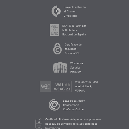
Proyecto adherido
al Charter
Diversidad
ISSN 2341-1104 por
la Biblioteca
Nacional de España
Certificado de
seguridad
Comodo SSL
Wordfence
Security
Premium
W3C accesibilidad
nivel doble A,
WAI-AA
Sello de calidad y
transparencia
Confianza Online
Certificado Business Adapter en cumplimiento
de la Ley de Servicios de la Sociedad de la
Información