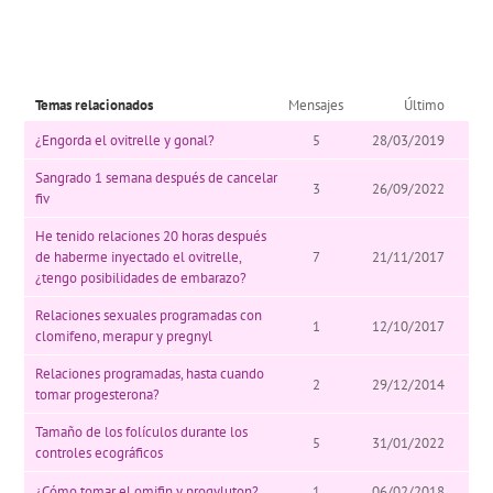
Temas relacionados
Mensajes
Último
¿Engorda el ovitrelle y gonal?
5
28/03/2019
Sangrado 1 semana después de cancelar
3
26/09/2022
fiv
He tenido relaciones 20 horas después
de haberme inyectado el ovitrelle,
7
21/11/2017
¿tengo posibilidades de embarazo?
Relaciones sexuales programadas con
1
12/10/2017
clomifeno, merapur y pregnyl
Relaciones programadas, hasta cuando
2
29/12/2014
tomar progesterona?
Tamaño de los folículos durante los
5
31/01/2022
controles ecográficos
¿Cómo tomar el omifin y progyluton?
1
06/02/2018