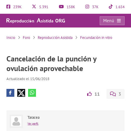
239K
5.391
158K
37K
1.654
Menú
Cancelación de la punción y ovulación aprovechable
Inicio
Foro
Reproducción Asistida
Fecundación in vitro
Cancelación de la punción y
ovulación aprovechable
Actualizado el 15/06/2018
11
3
Taracea
Ver perfil