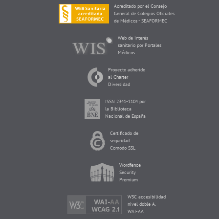
Acreditado por el Consejo
General de Colegios Oficiales
de Médicos - SEAFORMEC
Web de interés
sanitario por Portales
Médicos
Proyecto adherido
al Charter
Diversidad
ISSN 2341-1104 por
la Biblioteca
Nacional de España
Certificado de
seguridad
Comodo SSL
Wordfence
Security
Premium
W3C accesibilidad
nivel doble A,
WAI-AA