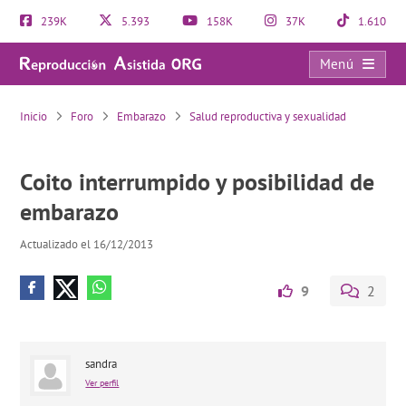
239K
5.393
158K
37K
1.610
Menú
Coito interrumpido y posibilidad de embarazo
Inicio
Foro
Embarazo
Salud reproductiva y sexualidad
Coito interrumpido y posibilidad de
embarazo
Actualizado el 16/12/2013
9
2
sandra
Ver perfil