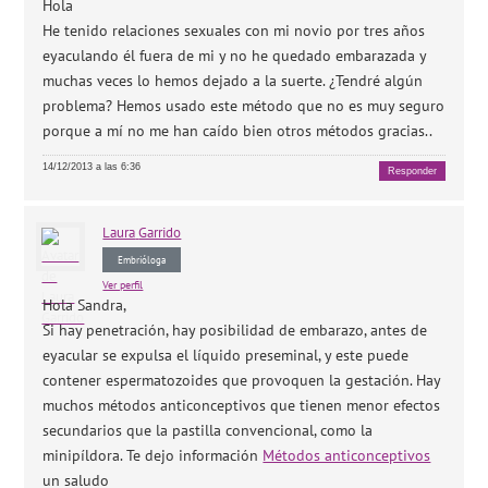
Hola
He tenido relaciones sexuales con mi novio por tres años
eyaculando él fuera de mi y no he quedado embarazada y
muchas veces lo hemos dejado a la suerte. ¿Tendré algún
problema? Hemos usado este método que no es muy seguro
porque a mí no me han caído bien otros métodos gracias..
14/12/2013 a las 6:36
Responder
Laura
Garrido
Embrióloga
Ver perfil
Hola Sandra,
Si hay penetración, hay posibilidad de embarazo, antes de
eyacular se expulsa el líquido preseminal, y este puede
contener espermatozoides que provoquen la gestación. Hay
muchos métodos anticonceptivos que tienen menor efectos
secundarios que la pastilla convencional, como la
minipíldora. Te dejo información
Métodos anticonceptivos
un saludo