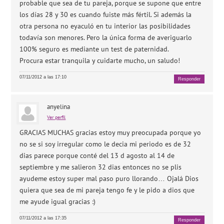
probable que sea de tu pareja, porque se supone que entre
los días 28 y 30 es cuando fuiste más fértil. Si además la
otra persona no eyaculó en tu interior las posibilidades
todavía son menores. Pero la única forma de averiguarlo
100% seguro es mediante un test de paternidad.
Procura estar tranquila y cuidarte mucho, un saludo!
07/11/2012 a las 17:10
Responder
anyelina
Ver perfil
GRACIAS MUCHAS gracias estoy muy preocupada porque yo
no se si soy irregular como le decia mi periodo es de 32
dias parece porque conté del 13 d agosto al 14 de
septiembre y me salieron 32 dias entonces no se plis
ayudeme estoy super mal paso puro llorando… Ojalá Dios
quiera que sea de mi pareja tengo fe y le pido a dios que
me ayude igual gracias :)
07/11/2012 a las 17:35
Responder