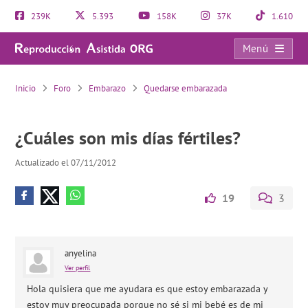
239K
5.393
158K
37K
1.610
Menú
¿Cuáles son mis días fértiles?
Inicio
Foro
Embarazo
Quedarse embarazada
¿Cuáles son mis días fértiles?
Actualizado el 07/11/2012
19
3
anyelina
Ver perfil
Hola quisiera que me ayudara es que estoy embarazada y
estoy muy preocupada porque no sé si mi bebé es de mi