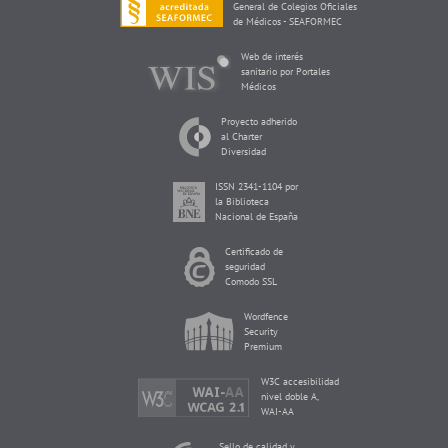
General de Colegios Oficiales
de Médicos - SEAFORMEC
Web de interés
sanitario por Portales
Médicos
Proyecto adherido
al Charter
Diversidad
ISSN 2341-1104 por
la Biblioteca
Nacional de España
Certificado de
seguridad
Comodo SSL
Wordfence
Security
Premium
W3C accesibilidad
nivel doble A,
WAI-AA
Sello de calidad y